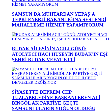
SAMSUN’DA MUHTARDAN YEPAŞ’A
TEPKİ ENERJİ BAKANLIĞINA SESLENDİ
MAHALLEME HİZMET YAPAMIYORUM
BUDAK AİLESİNİN ACILI GÜNÜ:
ATÖLYECİ HACI HÜSEYİN BUDAK’IN EŞİ
ŞEHRİ BUDAK VEFAT ETTİ
SİYASETTE DEPREM CHP
TUZLABELEDİYE BAŞKANI EREN ALİ
BİNGÖL AK PARTİYE GEÇTİ
SAMSUNLULARIN YOĞUN OLDUĞU