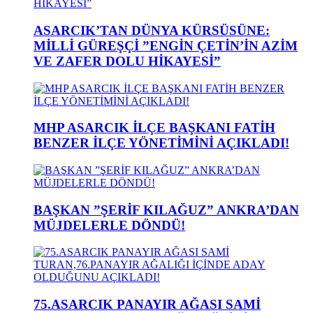
ASARCIK’TAN DÜNYA KÜRSÜSÜNE:
MİLLİ GÜREŞÇİ ”ENGİN ÇETİN’İN AZİM
VE ZAFER DOLU HİKAYESİ”
MHP ASARCIK İLÇE BAŞKANI FATİH
BENZER İLÇE YÖNETİMİNİ AÇIKLADI!
BAŞKAN ”ŞERİF KILAĞUZ” ANKRA’DAN
MÜJDELERLE DÖNDÜ!
75.ASARCIK PANAYIR AĞASI SAMİ