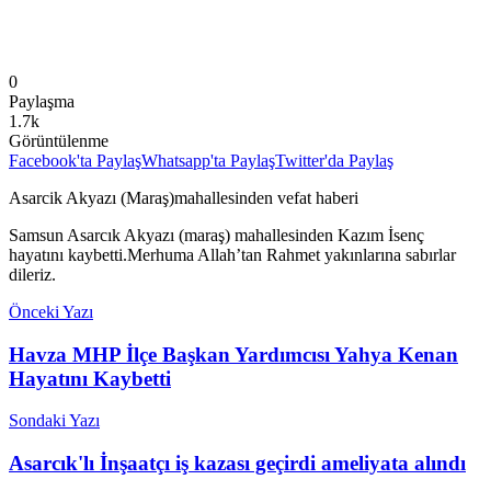
0
Paylaşma
1.7k
Görüntülenme
Facebook'ta Paylaş
Whatsapp'ta Paylaş
Twitter'da Paylaş
Asarcik Akyazı (Maraş)mahallesinden vefat haberi
Samsun Asarcık Akyazı (maraş) mahallesinden Kazım İsenç
hayatını kaybetti.Merhuma Allah’tan Rahmet yakınlarına sabırlar
dileriz.
Önceki Yazı
Havza MHP İlçe Başkan Yardımcısı Yahya Kenan
Hayatını Kaybetti
Sondaki Yazı
Asarcık'lı İnşaatçı iş kazası geçirdi ameliyata alındı