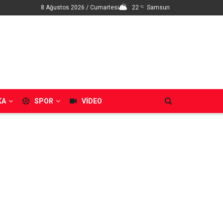
8 Ağustos 2026 / Cumartesi
22
Samsun
°C
KA
SPOR
VIDEO