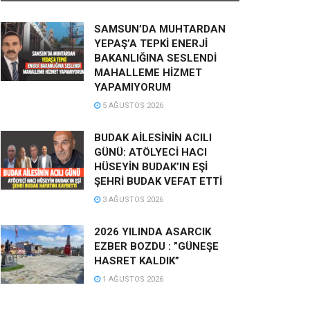
SAMSUN’DA MUHTARDAN
YEPAŞ’A TEPKİ ENERJİ
BAKANLIĞINA SESLENDİ
MAHALLEME HİZMET
YAPAMIYORUM
5 AĞUSTOS 2026
BUDAK AİLESİNİN ACILI
GÜNÜ: ATÖLYECİ HACI
HÜSEYİN BUDAK’IN EŞİ
ŞEHRİ BUDAK VEFAT ETTİ
3 AĞUSTOS 2026
2026 YILINDA ASARCIK
EZBER BOZDU : ”GÜNEŞE
HASRET KALDIK”
1 AĞUSTOS 2026