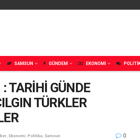
SAMSUN
GÜNDEM
EKONOMI
POLITI
: TARİHİ GÜNDE
ILGIN TÜRKLER
LER
0
aber
,
Ekonomi
,
Politika
,
Samsun