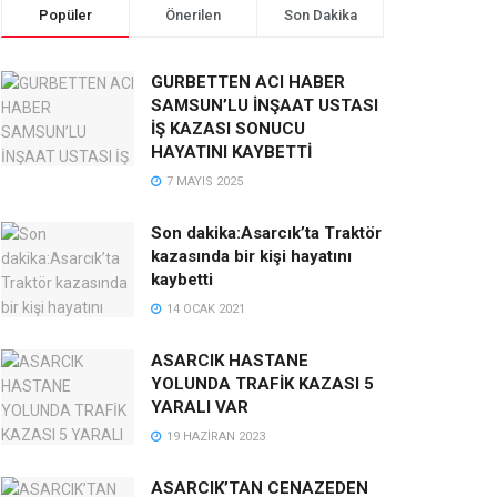
Popüler
Önerilen
Son Dakika
GURBETTEN ACI HABER
SAMSUN’LU İNŞAAT USTASI
İŞ KAZASI SONUCU
HAYATINI KAYBETTİ
7 MAYIS 2025
Son dakika:Asarcık’ta Traktör
kazasında bir kişi hayatını
kaybetti
14 OCAK 2021
ASARCIK HASTANE
YOLUNDA TRAFİK KAZASI 5
YARALI VAR
19 HAZIRAN 2023
ASARCIK’TAN CENAZEDEN