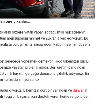
dan öne çıkanlar…
aklarını bizlere vatan yapan ecdadı, milli mücadelenin
 tüm mensuplarını rahmet ve şükranla yad ediyorum. Bu
hi açılışta buluşmamızı nasip eden Rabbimize hamdüsena
 bir geleceğe yönelmek demektir. Togg ülkemizin güçlü
hepimize yaşatan projenin adıdır. Seri üretim bandından
 60 yıllık hayalin gerçeğe dönüşüne şahitlik ediyoruz. Bir
ini herhalde anlıyorsunuz.
rudur diyoruz. Ülkemizin dört bir yanından ve
dünya
nın
obili Togg’un başarısı için destek veren herkese gönülden