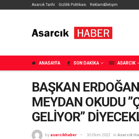
Asarcık Tarihi
Gizlilik Politikası
Reklam&İletişim
ANASAYFA
SON DAKIKA
ASARCIK
BAŞKAN ERDOĞAN 
MEYDAN OKUDU ”Ç
GELİYOR” DİYECEK
by
asarcikhaber
30 Ekim 2022
in
Asarcık H