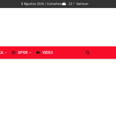
8 Ağustos 2026 / Cumartesi
22
Samsun
°C
KA
SPOR
VIDEO