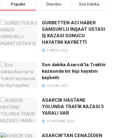
Popüler
Önerilen
Son Dakika
GURBETTEN ACI HABER
SAMSUN’LU İNŞAAT USTASI
İŞ KAZASI SONUCU
HAYATINI KAYBETTİ
7 MAYIS 2025
Son dakika:Asarcık’ta Traktör
kazasında bir kişi hayatını
kaybetti
14 OCAK 2021
ASARCIK HASTANE
YOLUNDA TRAFİK KAZASI 5
YARALI VAR
19 HAZIRAN 2023
ASARCIK’TAN CENAZEDEN