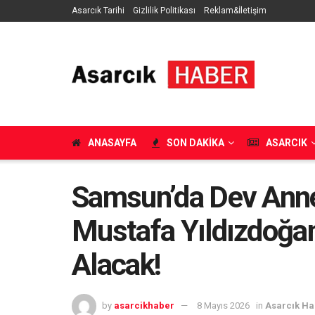
Asarcık Tarihi
Gizlilik Politikası
Reklam&İletişim
ANASAYFA
SON DAKIKA
ASARCIK
Samsun’da Dev Anne
Mustafa Yıldızdoğan
Alacak!
by
asarcikhaber
8 Mayıs 2026
in
Asarcık Ha