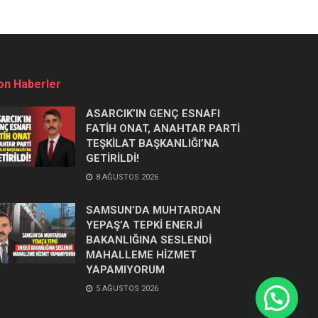
on Haberler
ASARCIK’IN GENÇ ESNAFI
FATİH ONAT, ANAHTAR PARTİ
TEŞKİLAT BAŞKANLIĞI’NA
GETİRİLDİ!
8 AĞUSTOS 2026
SAMSUN’DA MUHTARDAN
YEPAŞ’A TEPKİ ENERJİ
BAKANLIĞINA SESLENDİ
MAHALLEME HİZMET
YAPAMIYORUM
5 AĞUSTOS 2026