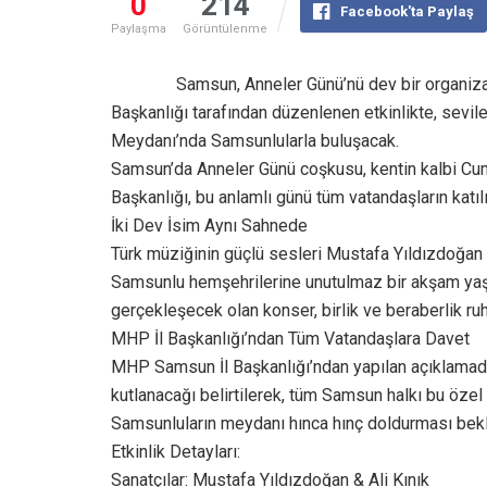
0
214
Facebook'ta Paylaş
Paylaşma
Görüntülenme
​Samsun, Anneler Günü’nü dev bir organiz
Başkanlığı tarafından düzenlenen etkinlikte, sevil
Meydanı’nda Samsunlularla buluşacak.
​Samsun’da Anneler Günü coşkusu, kentin kalbi C
Başkanlığı, bu anlamlı günü tüm vatandaşların katıl
​İki Dev İsim Aynı Sahnede
​Türk müziğinin güçlü sesleri Mustafa Yıldızdoğan v
Samsunlu hemşehrilerine unutulmaz bir akşam yaş
gerçekleşecek olan konser, birlik ve beraberlik ru
​MHP İl Başkanlığı’ndan Tüm Vatandaşlara Davet
​MHP Samsun İl Başkanlığı’ndan yapılan açıklamada
kutlanacağı belirtilerek, tüm Samsun halkı bu özel 
Samsunluların meydanı hınca hınç doldurması bekl
​Etkinlik Detayları:
​Sanatçılar: Mustafa Yıldızdoğan & Ali Kınık