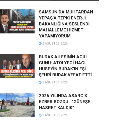
SAMSUN’DA MUHTARDAN
YEPAŞ’A TEPKİ ENERJİ
BAKANLIĞINA SESLENDİ
MAHALLEME HİZMET
YAPAMIYORUM
5 AĞUSTOS 2026
BUDAK AİLESİNİN ACILI
GÜNÜ: ATÖLYECİ HACI
HÜSEYİN BUDAK’IN EŞİ
ŞEHRİ BUDAK VEFAT ETTİ
3 AĞUSTOS 2026
2026 YILINDA ASARCIK
EZBER BOZDU : ”GÜNEŞE
HASRET KALDIK”
1 AĞUSTOS 2026