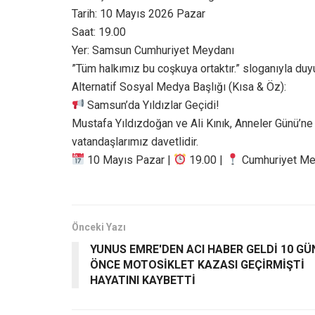
​Tarih: 10 Mayıs 2026 Pazar
​Saat: 19.00
​Yer: Samsun Cumhuriyet Meydanı
​”Tüm halkımız bu coşkuya ortaktır.” sloganıyla du
​Alternatif Sosyal Medya Başlığı (Kısa & Öz):
Samsun’da Yıldızlar Geçidi!
Mustafa Yıldızdoğan ve Ali Kınık, Anneler Günü’n
vatandaşlarımız davetlidir.
10 Mayıs Pazar |
19.00 |
Cumhuriyet Me
Önceki Yazı
YUNUS EMRE'DEN ACI HABER GELDİ 10 GÜ
ÖNCE MOTOSİKLET KAZASI GEÇİRMİŞTİ
HAYATINI KAYBETTİ