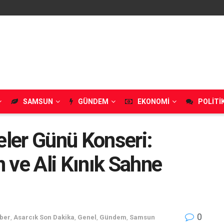
SAMSUN
GÜNDEM
EKONOMI
POLITI
ler Günü Konseri:
 ve Ali Kınık Sahne
0
ber
,
Asarcık Son Dakika
,
Genel
,
Gündem
,
Samsun