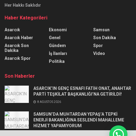
Her Hakkı Saklıdır
Haber Kategorileri
Asarcık
Ekonomi
Samsun
Asarcık Haber
Genel
Son Dakika
Asarcık Son
Gündem
Spor
Dakika
İş İlanları
Video
Asarcık Spor
Politika
Son Haberler
ASARCIK’IN GENÇ ESNAFI FATİH ONAT, ANAHTAR
PARTİ TEŞKİLAT BAŞKANLIĞI’NA GETİRİLDİ!
8 AĞUSTOS 2026
SAMSUN’DA MUHTARDAN YEPAŞ’A TEPKİ
ENERJİ BAKANLIĞINA SESLENDİ MAHALLEME
HİZMET YAPAMIYORUM
5 AĞUSTOS 2026