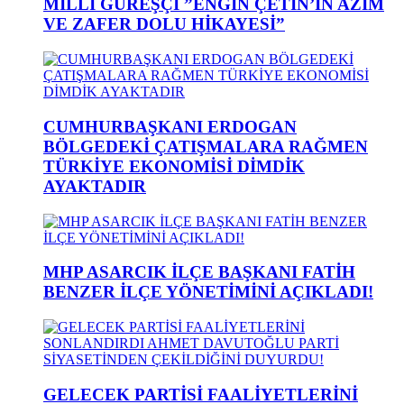
MİLLİ GÜREŞÇİ ”ENGİN ÇETİN’İN AZİM
VE ZAFER DOLU HİKAYESİ”
CUMHURBAŞKANI ERDOGAN
BÖLGEDEKİ ÇATIŞMALARA RAĞMEN
TÜRKİYE EKONOMİSİ DİMDİK
AYAKTADIR
MHP ASARCIK İLÇE BAŞKANI FATİH
BENZER İLÇE YÖNETİMİNİ AÇIKLADI!
GELECEK PARTİSİ FAALİYETLERİNİ