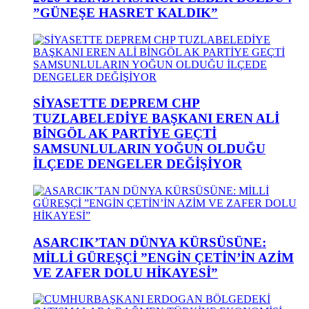
”GÜNEŞE HASRET KALDIK”
SİYASETTE DEPREM CHP
TUZLABELEDİYE BAŞKANI EREN ALİ
BİNGÖL AK PARTİYE GEÇTİ
SAMSUNLULARIN YOĞUN OLDUĞU
İLÇEDE DENGELER DEĞİŞİYOR
ASARCIK’TAN DÜNYA KÜRSÜSÜNE:
MİLLİ GÜREŞÇİ ”ENGİN ÇETİN’İN AZİM
VE ZAFER DOLU HİKAYESİ”