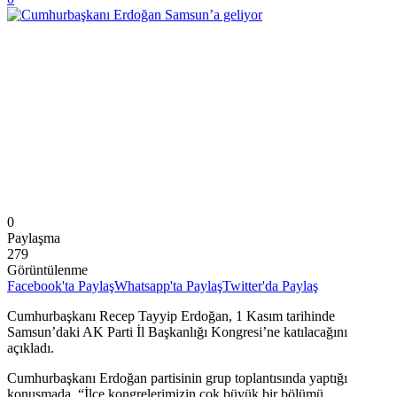
0
Paylaşma
279
Görüntülenme
Facebook'ta Paylaş
Whatsapp'ta Paylaş
Twitter'da Paylaş
Cumhurbaşkanı Recep Tayyip Erdoğan, 1 Kasım tarihinde
Samsun’daki AK Parti İl Başkanlığı Kongresi’ne katılacağını
açıkladı.
Cumhurbaşkanı Erdoğan partisinin grup toplantısında yaptığı
konuşmada, “İlçe kongrelerimizin çok büyük bir bölümü