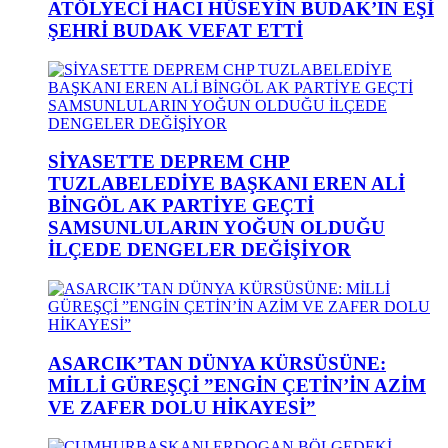
ATÖLYECİ HACI HÜSEYİN BUDAK’IN EŞİ
ŞEHRİ BUDAK VEFAT ETTİ
SİYASETTE DEPREM CHP
TUZLABELEDİYE BAŞKANI EREN ALİ
BİNGÖL AK PARTİYE GEÇTİ
SAMSUNLULARIN YOĞUN OLDUĞU
İLÇEDE DENGELER DEĞİŞİYOR
ASARCIK’TAN DÜNYA KÜRSÜSÜNE:
MİLLİ GÜREŞÇİ ”ENGİN ÇETİN’İN AZİM
VE ZAFER DOLU HİKAYESİ”