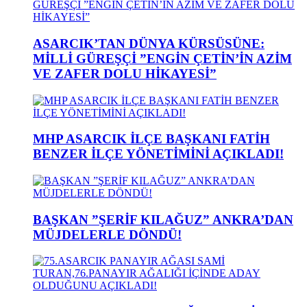
ASARCIK’TAN DÜNYA KÜRSÜSÜNE:
MİLLİ GÜREŞÇİ ”ENGİN ÇETİN’İN AZİM
VE ZAFER DOLU HİKAYESİ”
MHP ASARCIK İLÇE BAŞKANI FATİH
BENZER İLÇE YÖNETİMİNİ AÇIKLADI!
BAŞKAN ”ŞERİF KILAĞUZ” ANKRA’DAN
MÜJDELERLE DÖNDÜ!