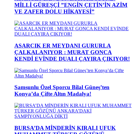
MİLLİ GÜREŞÇİ ”ENGİN ÇETİN’İN AZİM
VE ZAFER DOLU HİKAYESİ”
ASARCIK ER MEYDANI GURURLA
ÇALKALANIYOR : MURAT GONCA
KENDİ EVİNDE DUALI ÇAYIRA ÇIKIYOR!
Samsunlu Özel Sporcu Bilal Güneş’ten
Konya’da Çifte Altın Madalya!
BURSA’DA MİNDERİN KIRALI UFUK