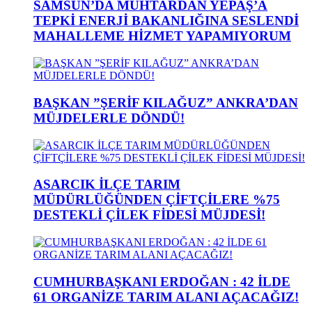
SAMSUN’DA MUHTARDAN YEPAŞ’A
TEPKİ ENERJİ BAKANLIĞINA SESLENDİ
MAHALLEME HİZMET YAPAMIYORUM
BAŞKAN ”ŞERİF KILAĞUZ” ANKRA’DAN
MÜJDELERLE DÖNDÜ!
ASARCIK İLÇE TARIM
MÜDÜRLÜĞÜNDEN ÇİFTÇİLERE %75
DESTEKLİ ÇİLEK FİDESİ MÜJDESİ!
CUMHURBAŞKANI ERDOĞAN : 42 İLDE
61 ORGANİZE TARIM ALANI AÇACAĞIZ!