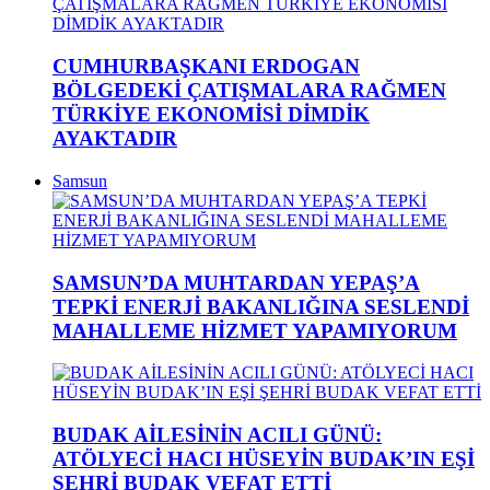
CUMHURBAŞKANI ERDOGAN
BÖLGEDEKİ ÇATIŞMALARA RAĞMEN
TÜRKİYE EKONOMİSİ DİMDİK
AYAKTADIR
Samsun
SAMSUN’DA MUHTARDAN YEPAŞ’A
TEPKİ ENERJİ BAKANLIĞINA SESLENDİ
MAHALLEME HİZMET YAPAMIYORUM
BUDAK AİLESİNİN ACILI GÜNÜ:
ATÖLYECİ HACI HÜSEYİN BUDAK’IN EŞİ
ŞEHRİ BUDAK VEFAT ETTİ