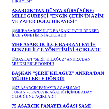
ASARCIK’TAN DÜNYA KÜRSÜSÜNE:
MİLLİ GÜREŞÇİ ”ENGİN ÇETİN’İN AZİM
VE ZAFER DOLU HİKAYESİ”
MHP ASARCIK İLÇE BAŞKANI FATİH
BENZER İLÇE YÖNETİMİNİ AÇIKLADI!
BAŞKAN ”ŞERİF KILAĞUZ” ANKRA’DAN
MÜJDELERLE DÖNDÜ!
75.ASARCIK PANAYIR AĞASI SAMİ