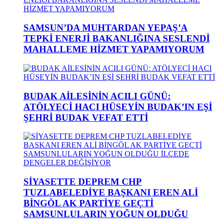
SAMSUN’DA MUHTARDAN YEPAŞ’A
TEPKİ ENERJİ BAKANLIĞINA SESLENDİ
MAHALLEME HİZMET YAPAMIYORUM
BUDAK AİLESİNİN ACILI GÜNÜ:
ATÖLYECİ HACI HÜSEYİN BUDAK’IN EŞİ
ŞEHRİ BUDAK VEFAT ETTİ
SİYASETTE DEPREM CHP
TUZLABELEDİYE BAŞKANI EREN ALİ
BİNGÖL AK PARTİYE GEÇTİ
SAMSUNLULARIN YOĞUN OLDUĞU