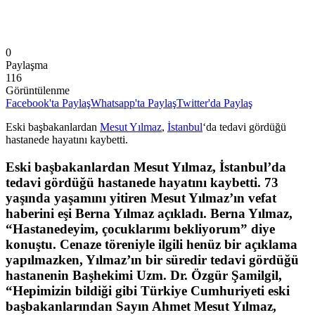
0
Paylaşma
116
Görüntülenme
Facebook'ta Paylaş
Whatsapp'ta Paylaş
Twitter'da Paylaş
Eski başbakanlardan
Mesut Yılmaz
,
İstanbul
‘da tedavi gördüğü
hastanede hayatını kaybetti.
Eski başbakanlardan Mesut Yılmaz, İstanbul’da
tedavi gördüğü hastanede hayatını kaybetti. 73
yaşında yaşamını yitiren Mesut Yılmaz’ın vefat
haberini eşi Berna Yılmaz açıkladı. Berna Yılmaz,
“Hastanedeyim, çocuklarımı bekliyorum” diye
konuştu. Cenaze töreniyle ilgili henüz bir açıklama
yapılmazken, Yılmaz’ın bir süredir tedavi gördüğü
hastanenin Başhekimi Uzm. Dr. Özgür Şamilgil,
“Hepimizin bildiği gibi Türkiye Cumhuriyeti eski
başbakanlarından Sayın Ahmet Mesut Yılmaz,