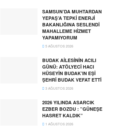
SAMSUN’DA MUHTARDAN
YEPAŞ’A TEPKİ ENERJİ
BAKANLIĞINA SESLENDİ
MAHALLEME HİZMET
YAPAMIYORUM
5 AĞUSTOS 2026
BUDAK AİLESİNİN ACILI
GÜNÜ: ATÖLYECİ HACI
HÜSEYİN BUDAK’IN EŞİ
ŞEHRİ BUDAK VEFAT ETTİ
3 AĞUSTOS 2026
2026 YILINDA ASARCIK
EZBER BOZDU : ”GÜNEŞE
HASRET KALDIK”
1 AĞUSTOS 2026