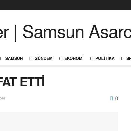
SAMSUN
GÜNDEM
EKONOMI
POLITIKA
S
FAT ETTİ
0
ber