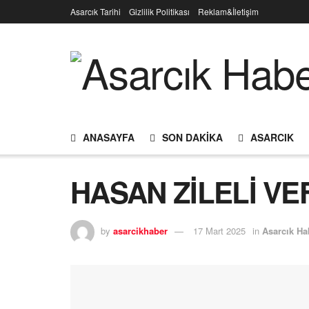
Asarcık Tarihi
Gizlilik Politikası
Reklam&İletişim
ANASAYFA
SON DAKIKA
ASARCIK
HASAN ZİLELİ VE
by
asarcikhaber
17 Mart 2025
in
Asarcık Ha