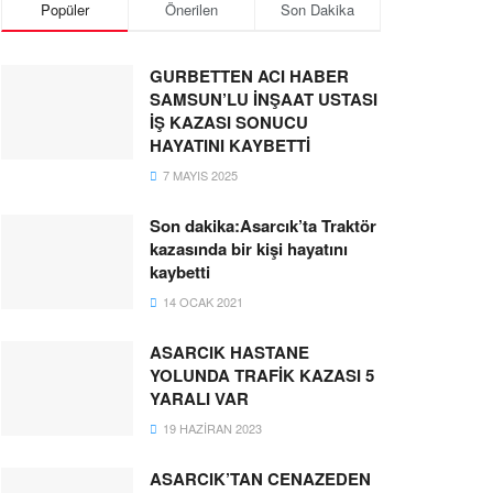
Popüler
Önerilen
Son Dakika
GURBETTEN ACI HABER
SAMSUN’LU İNŞAAT USTASI
İŞ KAZASI SONUCU
HAYATINI KAYBETTİ
7 MAYIS 2025
Son dakika:Asarcık’ta Traktör
kazasında bir kişi hayatını
kaybetti
14 OCAK 2021
ASARCIK HASTANE
YOLUNDA TRAFİK KAZASI 5
YARALI VAR
19 HAZIRAN 2023
ASARCIK’TAN CENAZEDEN