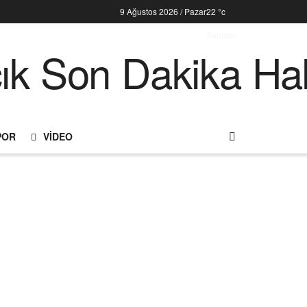
9 Ağustos 2026 / Pazar
22
°c
Samsun
POR
VIDEO