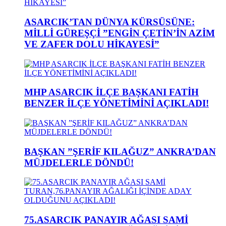
ASARCIK’TAN DÜNYA KÜRSÜSÜNE:
MİLLİ GÜREŞÇİ ”ENGİN ÇETİN’İN AZİM
VE ZAFER DOLU HİKAYESİ”
MHP ASARCIK İLÇE BAŞKANI FATİH
BENZER İLÇE YÖNETİMİNİ AÇIKLADI!
BAŞKAN ”ŞERİF KILAĞUZ” ANKRA’DAN
MÜJDELERLE DÖNDÜ!
75.ASARCIK PANAYIR AĞASI SAMİ