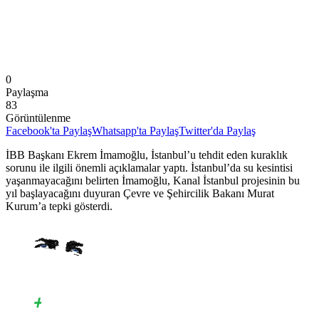
0
Paylaşma
83
Görüntülenme
Facebook'ta Paylaş
Whatsapp'ta Paylaş
Twitter'da Paylaş
İBB Başkanı Ekrem İmamoğlu, İstanbul’u tehdit eden kuraklık
sorunu ile ilgili önemli açıklamalar yaptı. İstanbul’da su kesintisi
yaşanmayacağını belirten İmamoğlu, Kanal İstanbul projesinin bu
yıl başlayacağını duyuran Çevre ve Şehircilik Bakanı Murat
Kurum’a tepki gösterdi.