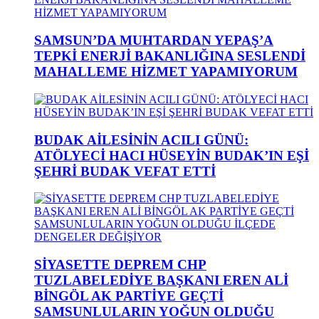
SAMSUN’DA MUHTARDAN YEPAŞ’A
TEPKİ ENERJİ BAKANLIĞINA SESLENDİ
MAHALLEME HİZMET YAPAMIYORUM
BUDAK AİLESİNİN ACILI GÜNÜ:
ATÖLYECİ HACI HÜSEYİN BUDAK’IN EŞİ
ŞEHRİ BUDAK VEFAT ETTİ
SİYASETTE DEPREM CHP
TUZLABELEDİYE BAŞKANI EREN ALİ
BİNGÖL AK PARTİYE GEÇTİ
SAMSUNLULARIN YOĞUN OLDUĞU