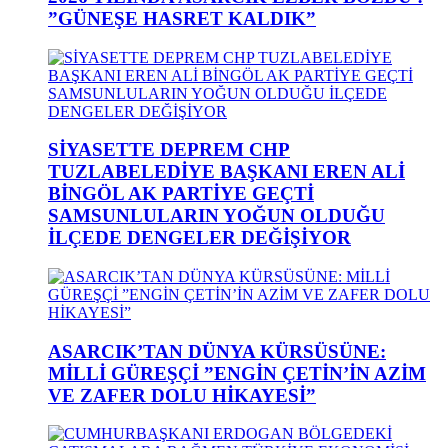
”GÜNEŞE HASRET KALDIK”
SİYASETTE DEPREM CHP
TUZLABELEDİYE BAŞKANI EREN ALİ
BİNGÖL AK PARTİYE GEÇTİ
SAMSUNLULARIN YOĞUN OLDUĞU
İLÇEDE DENGELER DEĞİŞİYOR
ASARCIK’TAN DÜNYA KÜRSÜSÜNE:
MİLLİ GÜREŞÇİ ”ENGİN ÇETİN’İN AZİM
VE ZAFER DOLU HİKAYESİ”