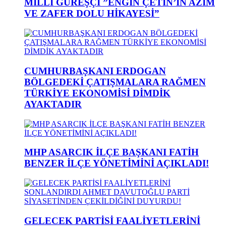
MİLLİ GÜREŞÇİ ”ENGİN ÇETİN’İN AZİM
VE ZAFER DOLU HİKAYESİ”
CUMHURBAŞKANI ERDOGAN
BÖLGEDEKİ ÇATIŞMALARA RAĞMEN
TÜRKİYE EKONOMİSİ DİMDİK
AYAKTADIR
MHP ASARCIK İLÇE BAŞKANI FATİH
BENZER İLÇE YÖNETİMİNİ AÇIKLADI!
GELECEK PARTİSİ FAALİYETLERİNİ