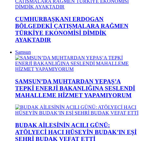
CUMHURBAŞKANI ERDOGAN
BÖLGEDEKİ ÇATIŞMALARA RAĞMEN
TÜRKİYE EKONOMİSİ DİMDİK
AYAKTADIR
Samsun
SAMSUN’DA MUHTARDAN YEPAŞ’A
TEPKİ ENERJİ BAKANLIĞINA SESLENDİ
MAHALLEME HİZMET YAPAMIYORUM
BUDAK AİLESİNİN ACILI GÜNÜ:
ATÖLYECİ HACI HÜSEYİN BUDAK’IN EŞİ
ŞEHRİ BUDAK VEFAT ETTİ