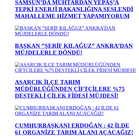
SAMSUN’DA MUHTARDAN YEPAŞ’A
TEPKİ ENERJİ BAKANLIĞINA SESLENDİ
MAHALLEME HİZMET YAPAMIYORUM
BAŞKAN ”ŞERİF KILAĞUZ” ANKRA’DAN
MÜJDELERLE DÖNDÜ!
ASARCIK İLÇE TARIM
MÜDÜRLÜĞÜNDEN ÇİFTÇİLERE %75
DESTEKLİ ÇİLEK FİDESİ MÜJDESİ!
CUMHURBAŞKANI ERDOĞAN : 42 İLDE
61 ORGANİZE TARIM ALANI AÇACAĞIZ!