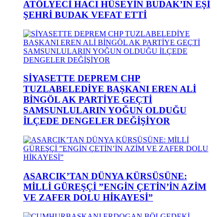
ATÖLYECİ HACI HÜSEYİN BUDAK’IN EŞİ
ŞEHRİ BUDAK VEFAT ETTİ
SİYASETTE DEPREM CHP
TUZLABELEDİYE BAŞKANI EREN ALİ
BİNGÖL AK PARTİYE GEÇTİ
SAMSUNLULARIN YOĞUN OLDUĞU
İLÇEDE DENGELER DEĞİŞİYOR
ASARCIK’TAN DÜNYA KÜRSÜSÜNE:
MİLLİ GÜREŞÇİ ”ENGİN ÇETİN’İN AZİM
VE ZAFER DOLU HİKAYESİ”