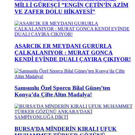
MİLLİ GÜREŞÇİ ”ENGİN ÇETİN’İN AZİM
VE ZAFER DOLU HİKAYESİ”
ASARCIK ER MEYDANI GURURLA
ÇALKALANIYOR : MURAT GONCA
KENDİ EVİNDE DUALI ÇAYIRA ÇIKIYOR!
Samsunlu Özel Sporcu Bilal Güneş’ten
Konya’da Çifte Altın Madalya!
BURSA’DA MİNDERİN KIRALI UFUK