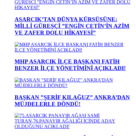
ASARCIK’TAN DÜNYA KÜRSÜSÜNE:
MİLLİ GÜREŞÇİ ”ENGİN ÇETİN’İN AZİM
VE ZAFER DOLU HİKAYESİ”
MHP ASARCIK İLÇE BAŞKANI FATİH
BENZER İLÇE YÖNETİMİNİ AÇIKLADI!
BAŞKAN ”ŞERİF KILAĞUZ” ANKRA’DAN
MÜJDELERLE DÖNDÜ!