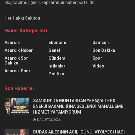
oluşturulmuş geniş kapsamlı bir haber portalıdır.
Her Hakkı Saklıdır
Haber Kategorileri
Asarcık
Ekonomi
Samsun
Asarcık Haber
Genel
Son Dakika
Asarcık Son
Gündem
Spor
Dakika
İş İlanları
Video
Asarcık Spor
Politika
Son Haberler
SAMSUN’DA MUHTARDAN YEPAŞ’A TEPKİ
ENERJİ BAKANLIĞINA SESLENDİ MAHALLEME
HİZMET YAPAMIYORUM
5 AĞUSTOS 2026
BUDAK AİLESİNİN ACILI GÜNÜ: ATÖLYECİ HACI