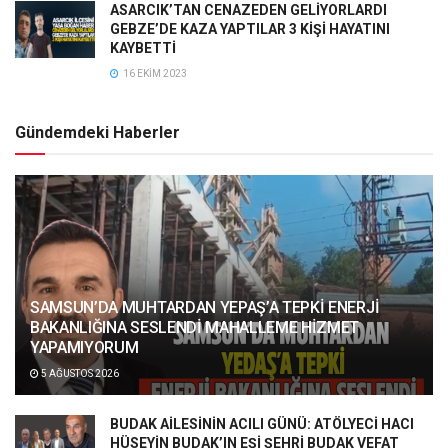
ASARCIK’TAN CENAZEDEN GELİYORLARDI
GEBZE’DE KAZA YAPTILAR 3 KİŞİ HAYATINI
KAYBETTİ
16 EKIM 2023
Gündemdeki Haberler
SAMSUN’DA MUHTARDAN YEPAŞ’A TEPKİ ENERJİ
BAKANLIĞINA SESLENDİ MAHALLEME HİZMET
YAPAMIYORUM
5 AĞUSTOS 2026
BUDAK AİLESİNİN ACILI GÜNÜ: ATÖLYECİ HACI
HÜSEYİN BUDAK’IN EŞİ ŞEHRİ BUDAK VEFAT