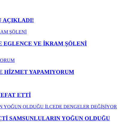
 AÇIKLADI!
 EGLENCE VE İKRAM ŞÖLENİ
ME HİZMET YAPAMIYORUM
VEFAT ETTİ
EÇTİ SAMSUNLULARIN YOĞUN OLDUĞU