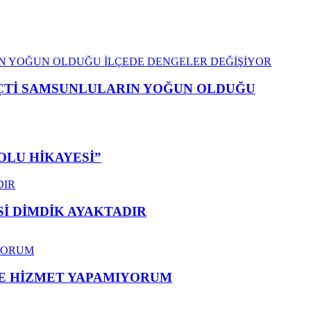
EÇTİ SAMSUNLULARIN YOĞUN OLDUĞU
OLU HİKAYESİ”
 DİMDİK AYAKTADIR
ME HİZMET YAPAMIYORUM