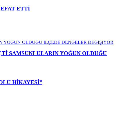
VEFAT ETTİ
EÇTİ SAMSUNLULARIN YOĞUN OLDUĞU
OLU HİKAYESİ”