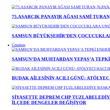
75.ASARCIK PANAYIR AĞASI SAMİ TURAN
SAMSUN BÜYÜKŞEHİR’DEN ÇOCUCUKLAR
Gündem
SAMSUN’DA MUHTARDAN YEPAŞ’A TEPK
BUDAK AİLESİNİN ACILI GÜNÜ: ATÖLYEC
SİYASETTE DEPREM CHP TUZLABELEDİY
İLÇEDE DENGELER DEĞİŞİYOR