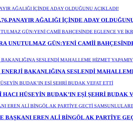
,76.PANAYIR AĞALIĞI İÇİNDE ADAY OLDUĞUNU
A UNUTULMAZ GÜN:YENİ CAMİİ BAHÇESİNDE
İ ENERJİ BAKANLIĞINA SESLENDİ MAHALLE
İ HACI HÜSEYİN BUDAK’IN EŞİ ŞEHRİ BUDAK 
E BAŞKANI EREN ALİ BİNGÖL AK PARTİYE G