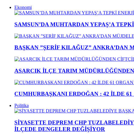
Ekonomi
SAMSUN’DA MUHTARDAN YEPAŞ’A TEPK
BAŞKAN ”ŞERİF KILAĞUZ” ANKRA’DAN 
ASARCIK İLÇE TARIM MÜDÜRLÜĞÜNDEN Ç
CUMHURBAŞKANI ERDOĞAN : 42 İLDE 61
Politika
SİYASETTE DEPREM CHP TUZLABELEDİY
İLÇEDE DENGELER DEĞİŞİYOR