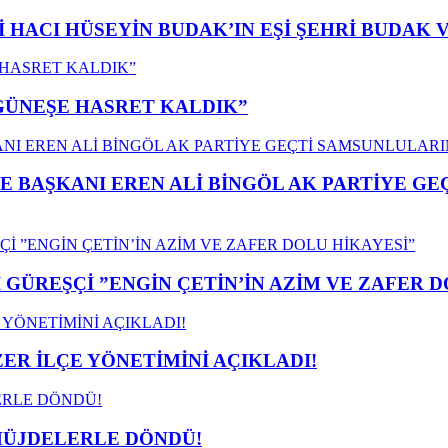
İ HACI HÜSEYİN BUDAK’IN EŞİ ŞEHRİ BUDAK 
”GÜNEŞE HASRET KALDIK”
E BAŞKANI EREN ALİ BİNGÖL AK PARTİYE G
GÜREŞÇİ ”ENGİN ÇETİN’İN AZİM VE ZAFER D
ER İLÇE YÖNETİMİNİ AÇIKLADI!
MÜJDELERLE DÖNDÜ!