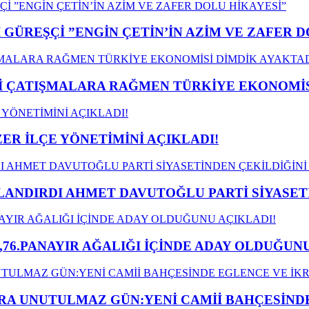
GÜREŞÇİ ”ENGİN ÇETİN’İN AZİM VE ZAFER D
ÇATIŞMALARA RAĞMEN TÜRKİYE EKONOMİSİ
ER İLÇE YÖNETİMİNİ AÇIKLADI!
LANDIRDI AHMET DAVUTOĞLU PARTİ SİYASET
,76.PANAYIR AĞALIĞI İÇİNDE ADAY OLDUĞUNU
A UNUTULMAZ GÜN:YENİ CAMİİ BAHÇESİNDE