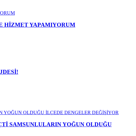
ME HİZMET YAPAMIYORUM
JDESİ!
EÇTİ SAMSUNLULARIN YOĞUN OLDUĞU