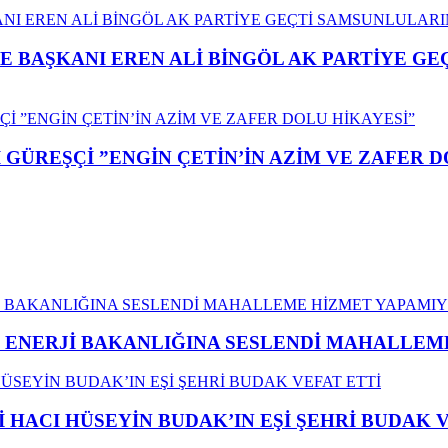
E BAŞKANI EREN ALİ BİNGÖL AK PARTİYE G
GÜREŞÇİ ”ENGİN ÇETİN’İN AZİM VE ZAFER D
İ ENERJİ BAKANLIĞINA SESLENDİ MAHALLE
İ HACI HÜSEYİN BUDAK’IN EŞİ ŞEHRİ BUDAK 