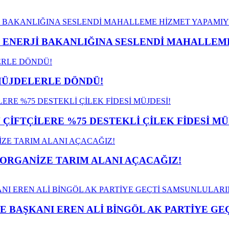
İ ENERJİ BAKANLIĞINA SESLENDİ MAHALLE
MÜJDELERLE DÖNDÜ!
İFTÇİLERE %75 DESTEKLİ ÇİLEK FİDESİ MÜ
 ORGANİZE TARIM ALANI AÇACAĞIZ!
E BAŞKANI EREN ALİ BİNGÖL AK PARTİYE G