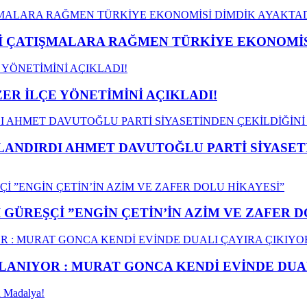
ÇATIŞMALARA RAĞMEN TÜRKİYE EKONOMİSİ
ER İLÇE YÖNETİMİNİ AÇIKLADI!
LANDIRDI AHMET DAVUTOĞLU PARTİ SİYASET
GÜREŞÇİ ”ENGİN ÇETİN’İN AZİM VE ZAFER D
ANIYOR : MURAT GONCA KENDİ EVİNDE DUAL