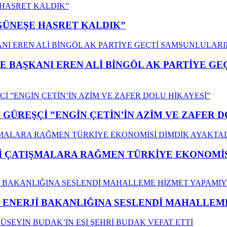
”GÜNEŞE HASRET KALDIK”
E BAŞKANI EREN ALİ BİNGÖL AK PARTİYE G
GÜREŞÇİ ”ENGİN ÇETİN’İN AZİM VE ZAFER D
ÇATIŞMALARA RAĞMEN TÜRKİYE EKONOMİSİ
İ ENERJİ BAKANLIĞINA SESLENDİ MAHALLE