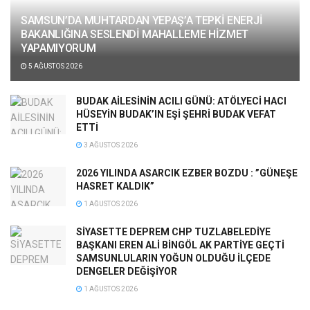
SAMSUN’DA MUHTARDAN YEPAŞ’A TEPKİ ENERJİ
BAKANLIĞINA SESLENDİ MAHALLEME HİZMET
YAPAMIYORUM
5 AĞUSTOS 2026
BUDAK AİLESİNİN ACILI GÜNÜ: ATÖLYECİ HACI
HÜSEYİN BUDAK’IN EŞİ ŞEHRİ BUDAK VEFAT
ETTİ
3 AĞUSTOS 2026
2026 YILINDA ASARCIK EZBER BOZDU : ”GÜNEŞE
HASRET KALDIK”
1 AĞUSTOS 2026
SİYASETTE DEPREM CHP TUZLABELEDİYE
BAŞKANI EREN ALİ BİNGÖL AK PARTİYE GEÇTİ
SAMSUNLULARIN YOĞUN OLDUĞU İLÇEDE
DENGELER DEĞİŞİYOR
1 AĞUSTOS 2026