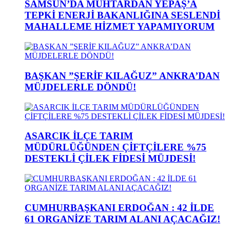
SAMSUN’DA MUHTARDAN YEPAŞ’A
TEPKİ ENERJİ BAKANLIĞINA SESLENDİ
MAHALLEME HİZMET YAPAMIYORUM
BAŞKAN ”ŞERİF KILAĞUZ” ANKRA’DAN
MÜJDELERLE DÖNDÜ!
ASARCIK İLÇE TARIM
MÜDÜRLÜĞÜNDEN ÇİFTÇİLERE %75
DESTEKLİ ÇİLEK FİDESİ MÜJDESİ!
CUMHURBAŞKANI ERDOĞAN : 42 İLDE
61 ORGANİZE TARIM ALANI AÇACAĞIZ!