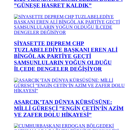
”GÜNEŞE HASRET KALDIK”
SİYASETTE DEPREM CHP
TUZLABELEDİYE BAŞKANI EREN ALİ
BİNGÖL AK PARTİYE GEÇTİ
SAMSUNLULARIN YOĞUN OLDUĞU
İLÇEDE DENGELER DEĞİŞİYOR
ASARCIK’TAN DÜNYA KÜRSÜSÜNE:
MİLLİ GÜREŞÇİ ”ENGİN ÇETİN’İN AZİM
VE ZAFER DOLU HİKAYESİ”