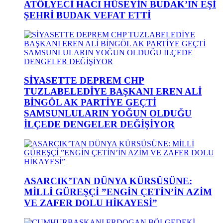
ATÖLYECİ HACI HÜSEYİN BUDAK’IN EŞİ
ŞEHRİ BUDAK VEFAT ETTİ
SİYASETTE DEPREM CHP
TUZLABELEDİYE BAŞKANI EREN ALİ
BİNGÖL AK PARTİYE GEÇTİ
SAMSUNLULARIN YOĞUN OLDUĞU
İLÇEDE DENGELER DEĞİŞİYOR
ASARCIK’TAN DÜNYA KÜRSÜSÜNE:
MİLLİ GÜREŞÇİ ”ENGİN ÇETİN’İN AZİM
VE ZAFER DOLU HİKAYESİ”