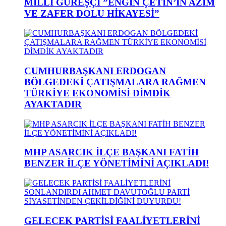
MİLLİ GÜREŞÇİ ”ENGİN ÇETİN’İN AZİM
VE ZAFER DOLU HİKAYESİ”
CUMHURBAŞKANI ERDOGAN
BÖLGEDEKİ ÇATIŞMALARA RAĞMEN
TÜRKİYE EKONOMİSİ DİMDİK
AYAKTADIR
MHP ASARCIK İLÇE BAŞKANI FATİH
BENZER İLÇE YÖNETİMİNİ AÇIKLADI!
GELECEK PARTİSİ FAALİYETLERİNİ