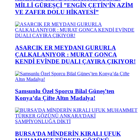
MİLLİ GÜREŞÇİ ”ENGİN ÇETİN’İN AZİM
VE ZAFER DOLU HİKAYESİ”
ASARCIK ER MEYDANI GURURLA
ÇALKALANIYOR : MURAT GONCA
KENDİ EVİNDE DUALI ÇAYIRA ÇIKIYOR!
Samsunlu Özel Sporcu Bilal Güneş’ten
Konya’da Çifte Altın Madalya!
BURSA’DA MİNDERİN KIRALI UFUK