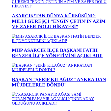
ASARCIK’TAN DÜNYA KÜRSÜSÜNE:
MİLLİ GÜREŞÇİ ”ENGİN ÇETİN’İN AZİM
VE ZAFER DOLU HİKAYESİ”
MHP ASARCIK İLÇE BAŞKANI FATİH
BENZER İLÇE YÖNETİMİNİ AÇIKLADI!
BAŞKAN ”ŞERİF KILAĞUZ” ANKRA’DAN
MÜJDELERLE DÖNDÜ!