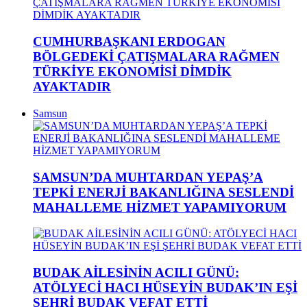
CUMHURBAŞKANI ERDOGAN
BÖLGEDEKİ ÇATIŞMALARA RAĞMEN
TÜRKİYE EKONOMİSİ DİMDİK
AYAKTADIR
Samsun
SAMSUN’DA MUHTARDAN YEPAŞ’A
TEPKİ ENERJİ BAKANLIĞINA SESLENDİ
MAHALLEME HİZMET YAPAMIYORUM
BUDAK AİLESİNİN ACILI GÜNÜ:
ATÖLYECİ HACI HÜSEYİN BUDAK’IN EŞİ
ŞEHRİ BUDAK VEFAT ETTİ