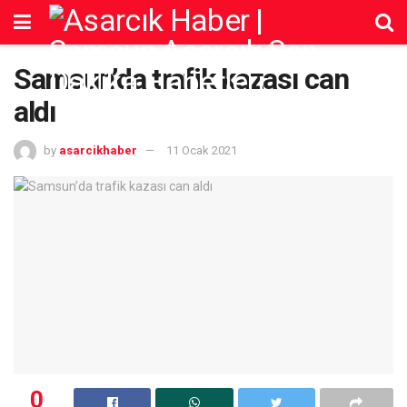
Samsun’da trafik kazası can
aldı
by
asarcikhaber
11 Ocak 2021
0