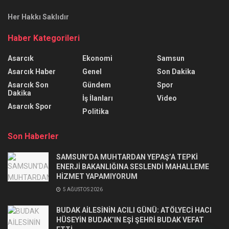
Her Hakkı Saklıdır
Haber Kategorileri
Asarcık
Ekonomi
Samsun
Asarcık Haber
Genel
Son Dakika
Asarcık Son
Gündem
Spor
Dakika
İş İlanları
Video
Asarcık Spor
Politika
Son Haberler
SAMSUN’DA MUHTARDAN YEPAŞ’A TEPKİ
ENERJİ BAKANLIĞINA SESLENDİ MAHALLEME
HİZMET YAPAMIYORUM
5 AĞUSTOS 2026
BUDAK AİLESİNİN ACILI GÜNÜ: ATÖLYECİ HACI
HÜSEYİN BUDAK’IN EŞİ ŞEHRİ BUDAK VEFAT