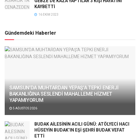
GEBZE’DE KAZA YAPTILAR 3 KİŞİ HAYATINI
KAYBETTİ
16 EKIM 2023
Gündemdeki Haberler
SAMSUN’DA MUHTARDAN YEPAŞ’A TEPKİ ENERJİ
BAKANLIĞINA SESLENDİ MAHALLEME HİZMET
YAPAMIYORUM
5 AĞUSTOS 2026
BUDAK AİLESİNİN ACILI GÜNÜ: ATÖLYECİ HACI
HÜSEYİN BUDAK’IN EŞİ ŞEHRİ BUDAK VEFAT
ETTİ