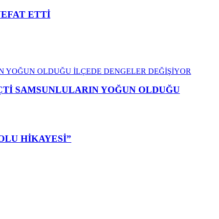
VEFAT ETTİ
EÇTİ SAMSUNLULARIN YOĞUN OLDUĞU
OLU HİKAYESİ”