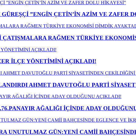
GÜREŞÇİ ”ENGİN ÇETİN’İN AZİM VE ZAFER D
ÇATIŞMALARA RAĞMEN TÜRKİYE EKONOMİSİ
ER İLÇE YÖNETİMİNİ AÇIKLADI!
LANDIRDI AHMET DAVUTOĞLU PARTİ SİYASET
,76.PANAYIR AĞALIĞI İÇİNDE ADAY OLDUĞUNU
A UNUTULMAZ GÜN:YENİ CAMİİ BAHÇESİNDE