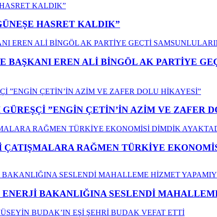
”GÜNEŞE HASRET KALDIK”
E BAŞKANI EREN ALİ BİNGÖL AK PARTİYE G
GÜREŞÇİ ”ENGİN ÇETİN’İN AZİM VE ZAFER D
ÇATIŞMALARA RAĞMEN TÜRKİYE EKONOMİSİ
İ ENERJİ BAKANLIĞINA SESLENDİ MAHALLE