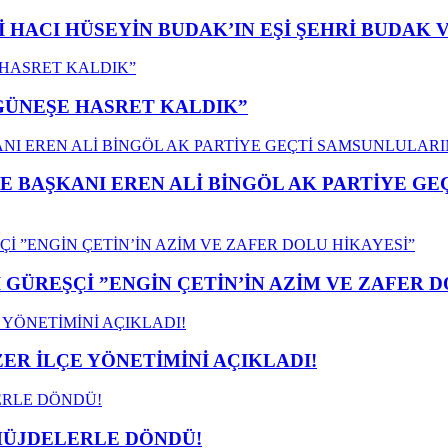
İ HACI HÜSEYİN BUDAK’IN EŞİ ŞEHRİ BUDAK 
”GÜNEŞE HASRET KALDIK”
E BAŞKANI EREN ALİ BİNGÖL AK PARTİYE G
GÜREŞÇİ ”ENGİN ÇETİN’İN AZİM VE ZAFER D
ER İLÇE YÖNETİMİNİ AÇIKLADI!
MÜJDELERLE DÖNDÜ!