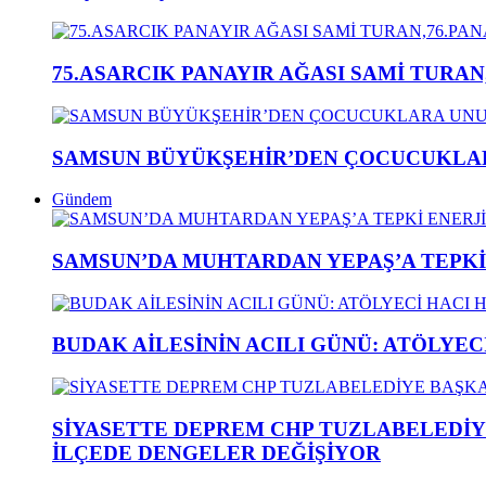
75.ASARCIK PANAYIR AĞASI SAMİ TURAN
SAMSUN BÜYÜKŞEHİR’DEN ÇOCUCUKLAR
Gündem
SAMSUN’DA MUHTARDAN YEPAŞ’A TEPK
BUDAK AİLESİNİN ACILI GÜNÜ: ATÖLYEC
SİYASETTE DEPREM CHP TUZLABELEDİY
İLÇEDE DENGELER DEĞİŞİYOR