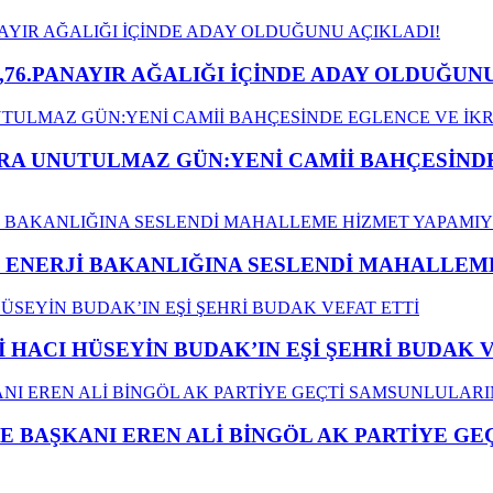
,76.PANAYIR AĞALIĞI İÇİNDE ADAY OLDUĞUNU
A UNUTULMAZ GÜN:YENİ CAMİİ BAHÇESİNDE
İ ENERJİ BAKANLIĞINA SESLENDİ MAHALLE
İ HACI HÜSEYİN BUDAK’IN EŞİ ŞEHRİ BUDAK 
E BAŞKANI EREN ALİ BİNGÖL AK PARTİYE G