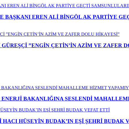
E BAŞKANI EREN ALİ BİNGÖL AK PARTİYE G
GÜREŞÇİ ”ENGİN ÇETİN’İN AZİM VE ZAFER D
İ ENERJİ BAKANLIĞINA SESLENDİ MAHALLE
İ HACI HÜSEYİN BUDAK’IN EŞİ ŞEHRİ BUDAK 