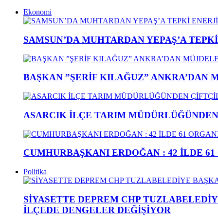
Ekonomi
SAMSUN’DA MUHTARDAN YEPAŞ’A TEPK
BAŞKAN ”ŞERİF KILAĞUZ” ANKRA’DAN 
ASARCIK İLÇE TARIM MÜDÜRLÜĞÜNDEN Ç
CUMHURBAŞKANI ERDOĞAN : 42 İLDE 61
Politika
SİYASETTE DEPREM CHP TUZLABELEDİY
İLÇEDE DENGELER DEĞİŞİYOR