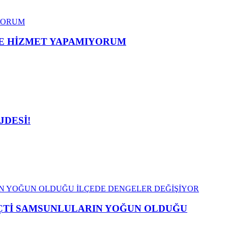
ME HİZMET YAPAMIYORUM
JDESİ!
EÇTİ SAMSUNLULARIN YOĞUN OLDUĞU