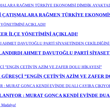
ÇATIŞMALARA RAĞMEN TÜRKİYE EKONOMİSİ
ER İLÇE YÖNETİMİNİ AÇIKLADI!
LANDIRDI AHMET DAVUTOĞLU PARTİ SİYASET
GÜREŞÇİ ”ENGİN ÇETİN’İN AZİM VE ZAFER D
ANIYOR : MURAT GONCA KENDİ EVİNDE DUAL