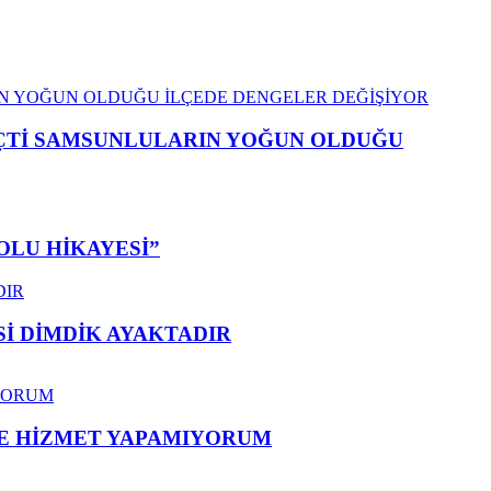
EÇTİ SAMSUNLULARIN YOĞUN OLDUĞU
OLU HİKAYESİ”
 DİMDİK AYAKTADIR
ME HİZMET YAPAMIYORUM