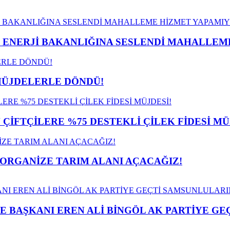
İ ENERJİ BAKANLIĞINA SESLENDİ MAHALLE
MÜJDELERLE DÖNDÜ!
İFTÇİLERE %75 DESTEKLİ ÇİLEK FİDESİ MÜ
 ORGANİZE TARIM ALANI AÇACAĞIZ!
E BAŞKANI EREN ALİ BİNGÖL AK PARTİYE G