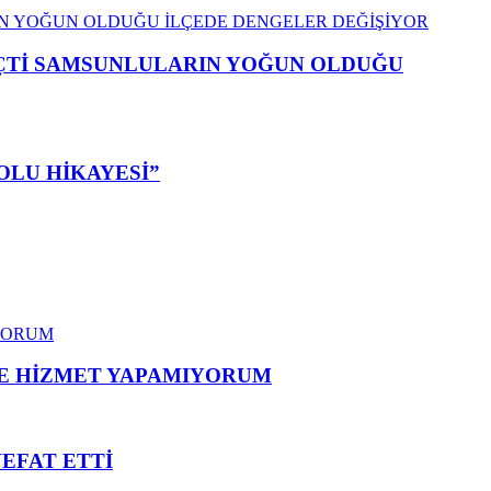
EÇTİ SAMSUNLULARIN YOĞUN OLDUĞU
OLU HİKAYESİ”
ME HİZMET YAPAMIYORUM
VEFAT ETTİ