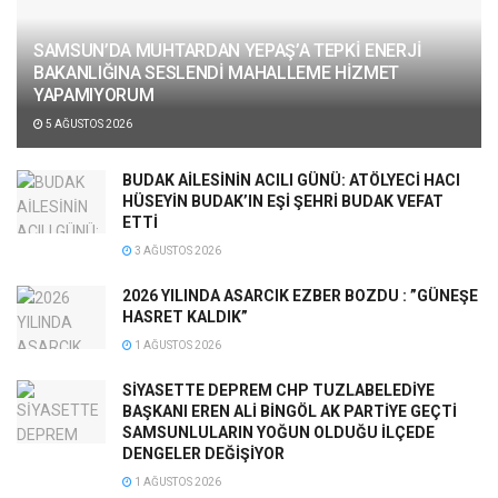
SAMSUN’DA MUHTARDAN YEPAŞ’A TEPKİ ENERJİ
BAKANLIĞINA SESLENDİ MAHALLEME HİZMET
YAPAMIYORUM
5 AĞUSTOS 2026
BUDAK AİLESİNİN ACILI GÜNÜ: ATÖLYECİ HACI
HÜSEYİN BUDAK’IN EŞİ ŞEHRİ BUDAK VEFAT
ETTİ
3 AĞUSTOS 2026
2026 YILINDA ASARCIK EZBER BOZDU : ”GÜNEŞE
HASRET KALDIK”
1 AĞUSTOS 2026
SİYASETTE DEPREM CHP TUZLABELEDİYE
BAŞKANI EREN ALİ BİNGÖL AK PARTİYE GEÇTİ
SAMSUNLULARIN YOĞUN OLDUĞU İLÇEDE
DENGELER DEĞİŞİYOR
1 AĞUSTOS 2026