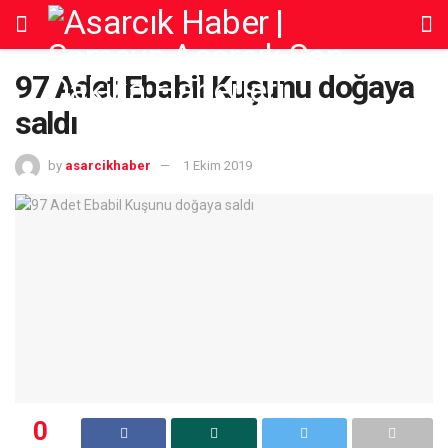
97 Adet Ebabil Kuşunu doğaya
saldı
by
asarcikhaber
1 Ekim 2019
0