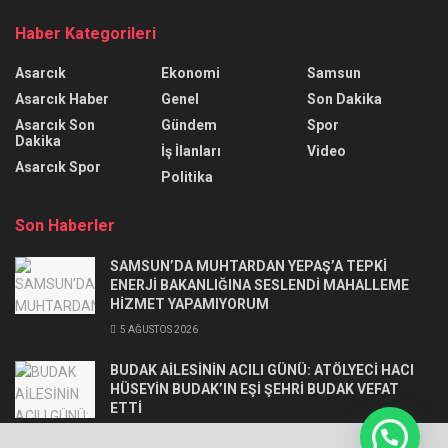
Haber Kategorileri
Asarcık
Ekonomi
Samsun
Asarcık Haber
Genel
Son Dakika
Asarcık Son
Gündem
Spor
Dakika
İş İlanları
Video
Asarcık Spor
Politika
Son Haberler
SAMSUN’DA MUHTARDAN YEPAŞ’A TEPKİ
ENERJİ BAKANLIĞINA SESLENDİ MAHALLEME
HİZMET YAPAMIYORUM
5 AĞUSTOS 2026
BUDAK AİLESİNİN ACILI GÜNÜ: ATÖLYECİ HACI
HÜSEYİN BUDAK’IN EŞİ ŞEHRİ BUDAK VEFAT
ETTİ
3 AĞUSTOS 2026