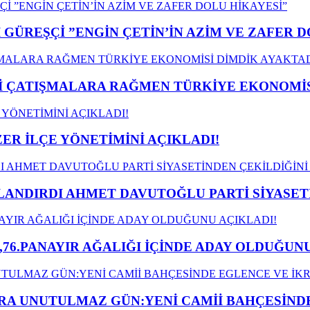
GÜREŞÇİ ”ENGİN ÇETİN’İN AZİM VE ZAFER D
ÇATIŞMALARA RAĞMEN TÜRKİYE EKONOMİSİ
ER İLÇE YÖNETİMİNİ AÇIKLADI!
LANDIRDI AHMET DAVUTOĞLU PARTİ SİYASET
,76.PANAYIR AĞALIĞI İÇİNDE ADAY OLDUĞUNU
A UNUTULMAZ GÜN:YENİ CAMİİ BAHÇESİNDE