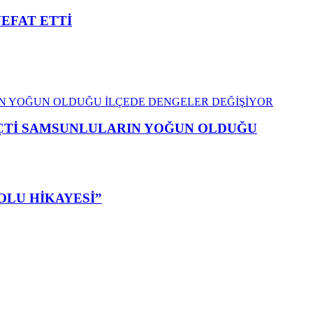
VEFAT ETTİ
EÇTİ SAMSUNLULARIN YOĞUN OLDUĞU
OLU HİKAYESİ”