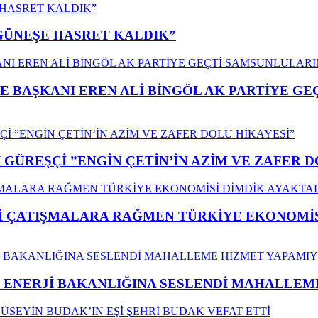
”GÜNEŞE HASRET KALDIK”
E BAŞKANI EREN ALİ BİNGÖL AK PARTİYE G
GÜREŞÇİ ”ENGİN ÇETİN’İN AZİM VE ZAFER D
ÇATIŞMALARA RAĞMEN TÜRKİYE EKONOMİSİ
İ ENERJİ BAKANLIĞINA SESLENDİ MAHALLE