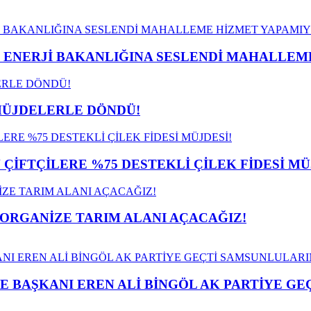
İ ENERJİ BAKANLIĞINA SESLENDİ MAHALLE
MÜJDELERLE DÖNDÜ!
İFTÇİLERE %75 DESTEKLİ ÇİLEK FİDESİ MÜ
 ORGANİZE TARIM ALANI AÇACAĞIZ!
E BAŞKANI EREN ALİ BİNGÖL AK PARTİYE G