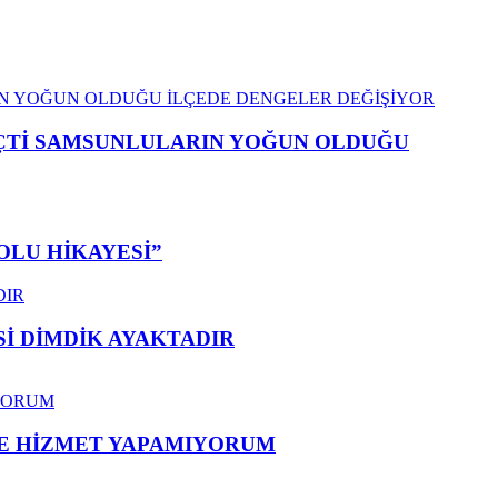
EÇTİ SAMSUNLULARIN YOĞUN OLDUĞU
OLU HİKAYESİ”
 DİMDİK AYAKTADIR
ME HİZMET YAPAMIYORUM