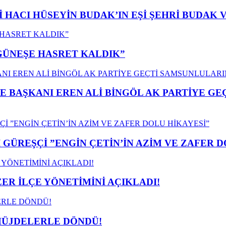
İ HACI HÜSEYİN BUDAK’IN EŞİ ŞEHRİ BUDAK 
”GÜNEŞE HASRET KALDIK”
E BAŞKANI EREN ALİ BİNGÖL AK PARTİYE G
GÜREŞÇİ ”ENGİN ÇETİN’İN AZİM VE ZAFER D
ER İLÇE YÖNETİMİNİ AÇIKLADI!
MÜJDELERLE DÖNDÜ!