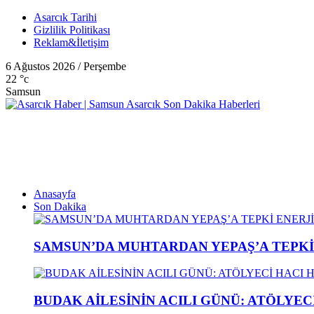
Asarcık Tarihi
Gizlilik Politikası
Reklam&İletişim
6 Ağustos 2026 / Perşembe
22
°c
Samsun
Anasayfa
Son Dakika
SAMSUN’DA MUHTARDAN YEPAŞ’A TEPK
BUDAK AİLESİNİN ACILI GÜNÜ: ATÖLYEC