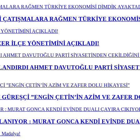
ÇATIŞMALARA RAĞMEN TÜRKİYE EKONOMİSİ
ER İLÇE YÖNETİMİNİ AÇIKLADI!
LANDIRDI AHMET DAVUTOĞLU PARTİ SİYASET
GÜREŞÇİ ”ENGİN ÇETİN’İN AZİM VE ZAFER D
ANIYOR : MURAT GONCA KENDİ EVİNDE DUAL