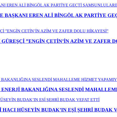
E BAŞKANI EREN ALİ BİNGÖL AK PARTİYE G
GÜREŞÇİ ”ENGİN ÇETİN’İN AZİM VE ZAFER D
İ ENERJİ BAKANLIĞINA SESLENDİ MAHALLE
İ HACI HÜSEYİN BUDAK’IN EŞİ ŞEHRİ BUDAK 