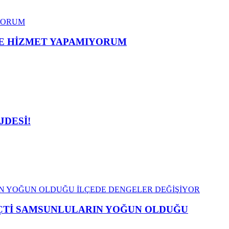
ME HİZMET YAPAMIYORUM
JDESİ!
EÇTİ SAMSUNLULARIN YOĞUN OLDUĞU