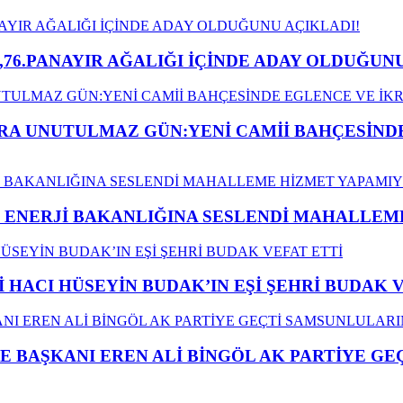
,76.PANAYIR AĞALIĞI İÇİNDE ADAY OLDUĞUNU
A UNUTULMAZ GÜN:YENİ CAMİİ BAHÇESİNDE
İ ENERJİ BAKANLIĞINA SESLENDİ MAHALLE
İ HACI HÜSEYİN BUDAK’IN EŞİ ŞEHRİ BUDAK 
E BAŞKANI EREN ALİ BİNGÖL AK PARTİYE G