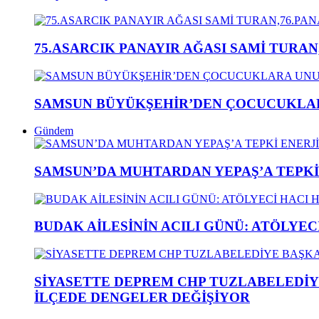
75.ASARCIK PANAYIR AĞASI SAMİ TURAN
SAMSUN BÜYÜKŞEHİR’DEN ÇOCUCUKLAR
Gündem
SAMSUN’DA MUHTARDAN YEPAŞ’A TEPK
BUDAK AİLESİNİN ACILI GÜNÜ: ATÖLYEC
SİYASETTE DEPREM CHP TUZLABELEDİY
İLÇEDE DENGELER DEĞİŞİYOR