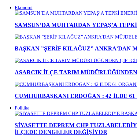
Ekonomi
SAMSUN’DA MUHTARDAN YEPAŞ’A TEPK
BAŞKAN ”ŞERİF KILAĞUZ” ANKRA’DAN 
ASARCIK İLÇE TARIM MÜDÜRLÜĞÜNDEN Ç
CUMHURBAŞKANI ERDOĞAN : 42 İLDE 61
Politika
SİYASETTE DEPREM CHP TUZLABELEDİY
İLÇEDE DENGELER DEĞİŞİYOR