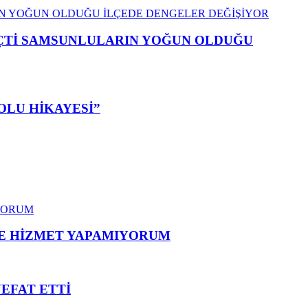
EÇTİ SAMSUNLULARIN YOĞUN OLDUĞU
OLU HİKAYESİ”
ME HİZMET YAPAMIYORUM
VEFAT ETTİ