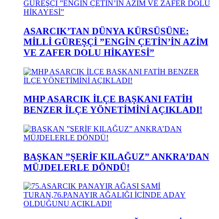
ASARCIK’TAN DÜNYA KÜRSÜSÜNE:
MİLLİ GÜREŞÇİ ”ENGİN ÇETİN’İN AZİM
VE ZAFER DOLU HİKAYESİ”
MHP ASARCIK İLÇE BAŞKANI FATİH
BENZER İLÇE YÖNETİMİNİ AÇIKLADI!
BAŞKAN ”ŞERİF KILAĞUZ” ANKRA’DAN
MÜJDELERLE DÖNDÜ!