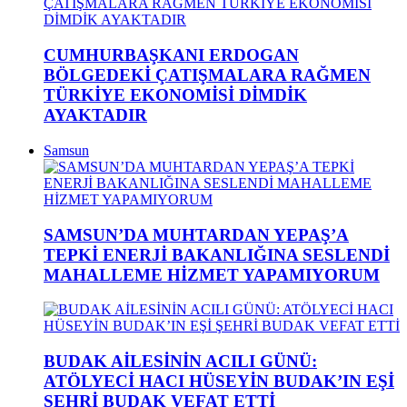
CUMHURBAŞKANI ERDOGAN
BÖLGEDEKİ ÇATIŞMALARA RAĞMEN
TÜRKİYE EKONOMİSİ DİMDİK
AYAKTADIR
Samsun
SAMSUN’DA MUHTARDAN YEPAŞ’A
TEPKİ ENERJİ BAKANLIĞINA SESLENDİ
MAHALLEME HİZMET YAPAMIYORUM
BUDAK AİLESİNİN ACILI GÜNÜ:
ATÖLYECİ HACI HÜSEYİN BUDAK’IN EŞİ
ŞEHRİ BUDAK VEFAT ETTİ