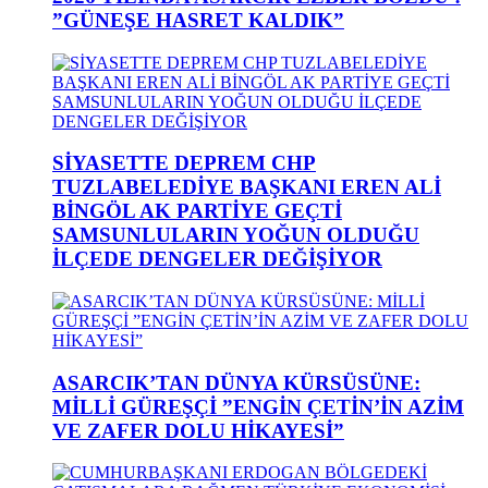
”GÜNEŞE HASRET KALDIK”
SİYASETTE DEPREM CHP
TUZLABELEDİYE BAŞKANI EREN ALİ
BİNGÖL AK PARTİYE GEÇTİ
SAMSUNLULARIN YOĞUN OLDUĞU
İLÇEDE DENGELER DEĞİŞİYOR
ASARCIK’TAN DÜNYA KÜRSÜSÜNE:
MİLLİ GÜREŞÇİ ”ENGİN ÇETİN’İN AZİM
VE ZAFER DOLU HİKAYESİ”