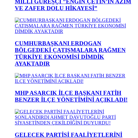
MİLLİ GÜREŞÇİ ”ENGİN ÇETİN’İN AZİM
VE ZAFER DOLU HİKAYESİ”
CUMHURBAŞKANI ERDOGAN
BÖLGEDEKİ ÇATIŞMALARA RAĞMEN
TÜRKİYE EKONOMİSİ DİMDİK
AYAKTADIR
MHP ASARCIK İLÇE BAŞKANI FATİH
BENZER İLÇE YÖNETİMİNİ AÇIKLADI!
GELECEK PARTİSİ FAALİYETLERİNİ