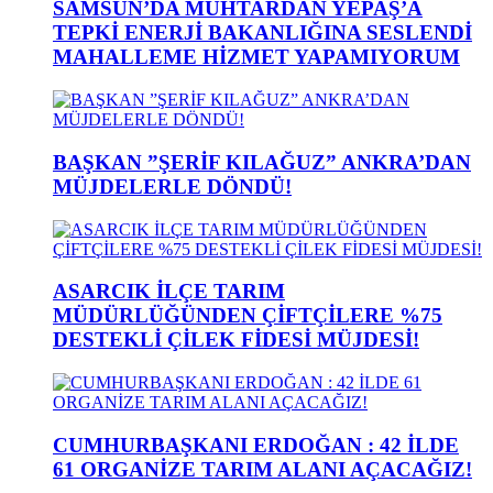
SAMSUN’DA MUHTARDAN YEPAŞ’A
TEPKİ ENERJİ BAKANLIĞINA SESLENDİ
MAHALLEME HİZMET YAPAMIYORUM
BAŞKAN ”ŞERİF KILAĞUZ” ANKRA’DAN
MÜJDELERLE DÖNDÜ!
ASARCIK İLÇE TARIM
MÜDÜRLÜĞÜNDEN ÇİFTÇİLERE %75
DESTEKLİ ÇİLEK FİDESİ MÜJDESİ!
CUMHURBAŞKANI ERDOĞAN : 42 İLDE
61 ORGANİZE TARIM ALANI AÇACAĞIZ!