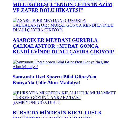
MİLLİ GÜREŞÇİ ”ENGİN ÇETİN’İN AZİM
VE ZAFER DOLU HİKAYESİ”
ASARCIK ER MEYDANI GURURLA
ÇALKALANIYOR : MURAT GONCA
KENDİ EVİNDE DUALI ÇAYIRA ÇIKIYOR!
Samsunlu Özel Sporcu Bilal Güneş’ten
Konya’da Çifte Altın Madalya!
BURSA’DA MİNDERİN KIRALI UFUK