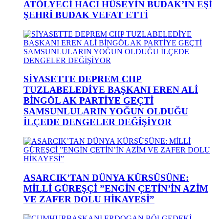
ATÖLYECİ HACI HÜSEYİN BUDAK’IN EŞİ
ŞEHRİ BUDAK VEFAT ETTİ
SİYASETTE DEPREM CHP
TUZLABELEDİYE BAŞKANI EREN ALİ
BİNGÖL AK PARTİYE GEÇTİ
SAMSUNLULARIN YOĞUN OLDUĞU
İLÇEDE DENGELER DEĞİŞİYOR
ASARCIK’TAN DÜNYA KÜRSÜSÜNE:
MİLLİ GÜREŞÇİ ”ENGİN ÇETİN’İN AZİM
VE ZAFER DOLU HİKAYESİ”