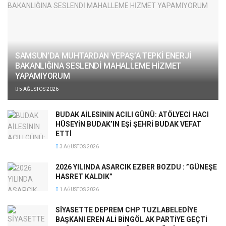
SAMSUN’DA MUHTARDAN YEPAŞ’A TEPKİ ENERJİ
BAKANLIĞINA SESLENDİ MAHALLEME HİZMET
YAPAMIYORUM
5 AĞUSTOS 2026
BUDAK AİLESİNİN ACILI GÜNÜ: ATÖLYECİ HACI
HÜSEYİN BUDAK’IN EŞİ ŞEHRİ BUDAK VEFAT
ETTİ
3 AĞUSTOS 2026
2026 YILINDA ASARCIK EZBER BOZDU : ”GÜNEŞE
HASRET KALDIK”
1 AĞUSTOS 2026
SİYASETTE DEPREM CHP TUZLABELEDİYE
BAŞKANI EREN ALİ BİNGÖL AK PARTİYE GEÇTİ