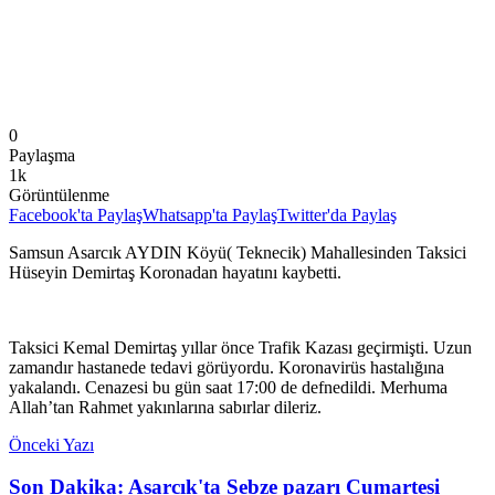
0
Paylaşma
1k
Görüntülenme
Facebook'ta Paylaş
Whatsapp'ta Paylaş
Twitter'da Paylaş
Samsun Asarcık AYDIN Köyü( Teknecik) Mahallesinden Taksici
Hüseyin Demirtaş Koronadan hayatını kaybetti.
Taksici Kemal Demirtaş yıllar önce Trafik Kazası geçirmişti. Uzun
zamandır hastanede tedavi görüyordu. Koronavirüs hastalığına
yakalandı. Cenazesi bu gün saat 17:00 de defnedildi. Merhuma
Allah’tan Rahmet yakınlarına sabırlar dileriz.
Önceki Yazı
Son Dakika: Asarcık'ta Sebze pazarı Cumartesi