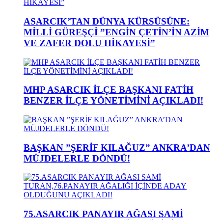
ASARCIK’TAN DÜNYA KÜRSÜSÜNE:
MİLLİ GÜREŞÇİ ”ENGİN ÇETİN’İN AZİM
VE ZAFER DOLU HİKAYESİ”
MHP ASARCIK İLÇE BAŞKANI FATİH
BENZER İLÇE YÖNETİMİNİ AÇIKLADI!
BAŞKAN ”ŞERİF KILAĞUZ” ANKRA’DAN
MÜJDELERLE DÖNDÜ!
75.ASARCIK PANAYIR AĞASI SAMİ