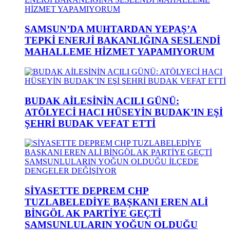
SAMSUN’DA MUHTARDAN YEPAŞ’A
TEPKİ ENERJİ BAKANLIĞINA SESLENDİ
MAHALLEME HİZMET YAPAMIYORUM
BUDAK AİLESİNİN ACILI GÜNÜ:
ATÖLYECİ HACI HÜSEYİN BUDAK’IN EŞİ
ŞEHRİ BUDAK VEFAT ETTİ
SİYASETTE DEPREM CHP
TUZLABELEDİYE BAŞKANI EREN ALİ
BİNGÖL AK PARTİYE GEÇTİ
SAMSUNLULARIN YOĞUN OLDUĞU