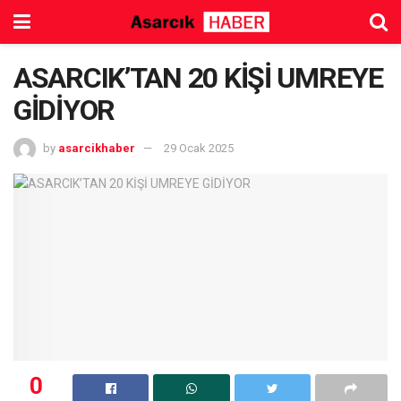
ASARCIK’TAN 20 KİŞİ UMREYE
GİDİYOR
by
asarcikhaber
29 Ocak 2025
0