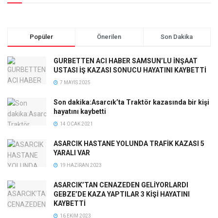
Popüler
Önerilen
Son Dakika
GURBETTEN ACI HABER SAMSUN’LU İNŞAAT
USTASI İŞ KAZASI SONUCU HAYATINI KAYBETTİ
7 MAYIS 2025
Son dakika:Asarcık’ta Traktör kazasında bir kişi
hayatını kaybetti
14 OCAK 2021
ASARCIK HASTANE YOLUNDA TRAFİK KAZASI 5
YARALI VAR
19 HAZIRAN 2023
ASARCIK’TAN CENAZEDEN GELİYORLARDI
GEBZE’DE KAZA YAPTILAR 3 KİŞİ HAYATINI
KAYBETTİ
16 EKIM 2023