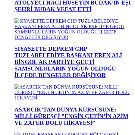
ATÖLYECİ HACI HÜSEYİN BUDAK’IN EŞİ
ŞEHRİ BUDAK VEFAT ETTİ
SİYASETTE DEPREM CHP
TUZLABELEDİYE BAŞKANI EREN ALİ
BİNGÖL AK PARTİYE GEÇTİ
SAMSUNLULARIN YOĞUN OLDUĞU
İLÇEDE DENGELER DEĞİŞİYOR
ASARCIK’TAN DÜNYA KÜRSÜSÜNE:
MİLLİ GÜREŞÇİ ”ENGİN ÇETİN’İN AZİM
VE ZAFER DOLU HİKAYESİ”