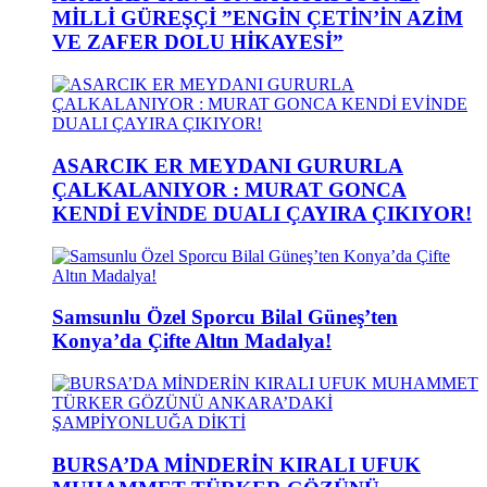
MİLLİ GÜREŞÇİ ”ENGİN ÇETİN’İN AZİM
VE ZAFER DOLU HİKAYESİ”
ASARCIK ER MEYDANI GURURLA
ÇALKALANIYOR : MURAT GONCA
KENDİ EVİNDE DUALI ÇAYIRA ÇIKIYOR!
Samsunlu Özel Sporcu Bilal Güneş’ten
Konya’da Çifte Altın Madalya!
BURSA’DA MİNDERİN KIRALI UFUK