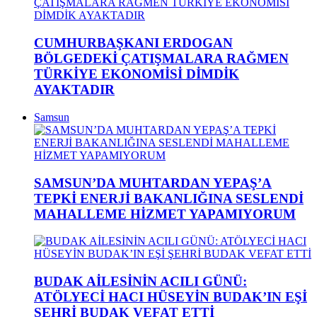
CUMHURBAŞKANI ERDOGAN
BÖLGEDEKİ ÇATIŞMALARA RAĞMEN
TÜRKİYE EKONOMİSİ DİMDİK
AYAKTADIR
Samsun
SAMSUN’DA MUHTARDAN YEPAŞ’A
TEPKİ ENERJİ BAKANLIĞINA SESLENDİ
MAHALLEME HİZMET YAPAMIYORUM
BUDAK AİLESİNİN ACILI GÜNÜ:
ATÖLYECİ HACI HÜSEYİN BUDAK’IN EŞİ
ŞEHRİ BUDAK VEFAT ETTİ