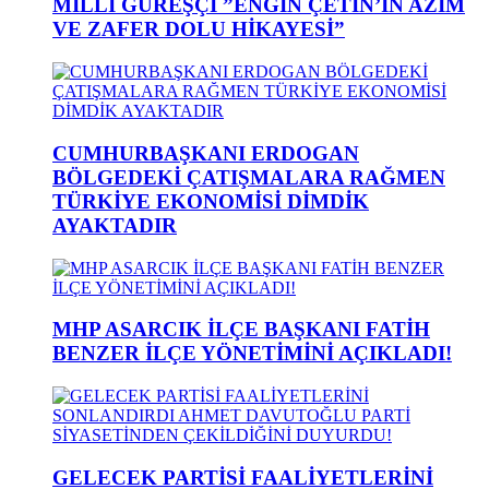
MİLLİ GÜREŞÇİ ”ENGİN ÇETİN’İN AZİM
VE ZAFER DOLU HİKAYESİ”
CUMHURBAŞKANI ERDOGAN
BÖLGEDEKİ ÇATIŞMALARA RAĞMEN
TÜRKİYE EKONOMİSİ DİMDİK
AYAKTADIR
MHP ASARCIK İLÇE BAŞKANI FATİH
BENZER İLÇE YÖNETİMİNİ AÇIKLADI!
GELECEK PARTİSİ FAALİYETLERİNİ