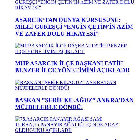
ASARCIK’TAN DÜNYA KÜRSÜSÜNE:
MİLLİ GÜREŞÇİ ”ENGİN ÇETİN’İN AZİM
VE ZAFER DOLU HİKAYESİ”
MHP ASARCIK İLÇE BAŞKANI FATİH
BENZER İLÇE YÖNETİMİNİ AÇIKLADI!
BAŞKAN ”ŞERİF KILAĞUZ” ANKRA’DAN
MÜJDELERLE DÖNDÜ!