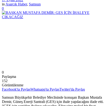
in
Asarcık Haber
,
Samsun
0
0
Paylaşma
152
Görüntülenme
Facebook'ta Paylaş
Whatsapp'ta Paylaş
Twitter'da Paylaş
Samsun Büyükşehir Belediye Meclisinde konuşan Başkan Mustafa
Demir, Güneş Enerji Santrali (GES) için ihale yapılacağını ifade etti.
“GES için yeniden ihaleye çıkacağız. Eğer yine makul bir fiyat