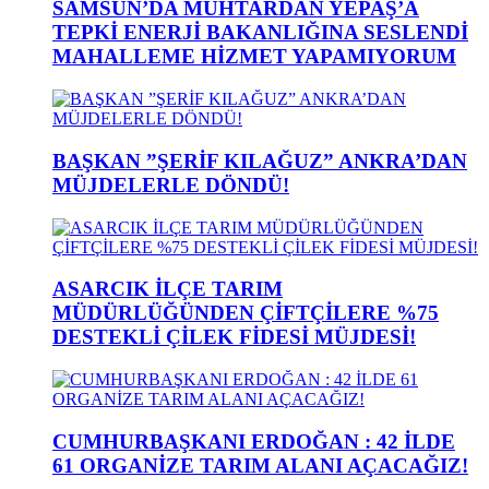
SAMSUN’DA MUHTARDAN YEPAŞ’A
TEPKİ ENERJİ BAKANLIĞINA SESLENDİ
MAHALLEME HİZMET YAPAMIYORUM
BAŞKAN ”ŞERİF KILAĞUZ” ANKRA’DAN
MÜJDELERLE DÖNDÜ!
ASARCIK İLÇE TARIM
MÜDÜRLÜĞÜNDEN ÇİFTÇİLERE %75
DESTEKLİ ÇİLEK FİDESİ MÜJDESİ!
CUMHURBAŞKANI ERDOĞAN : 42 İLDE
61 ORGANİZE TARIM ALANI AÇACAĞIZ!