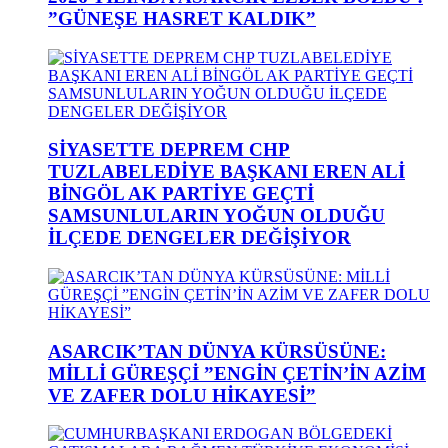
”GÜNEŞE HASRET KALDIK”
SİYASETTE DEPREM CHP
TUZLABELEDİYE BAŞKANI EREN ALİ
BİNGÖL AK PARTİYE GEÇTİ
SAMSUNLULARIN YOĞUN OLDUĞU
İLÇEDE DENGELER DEĞİŞİYOR
ASARCIK’TAN DÜNYA KÜRSÜSÜNE:
MİLLİ GÜREŞÇİ ”ENGİN ÇETİN’İN AZİM
VE ZAFER DOLU HİKAYESİ”