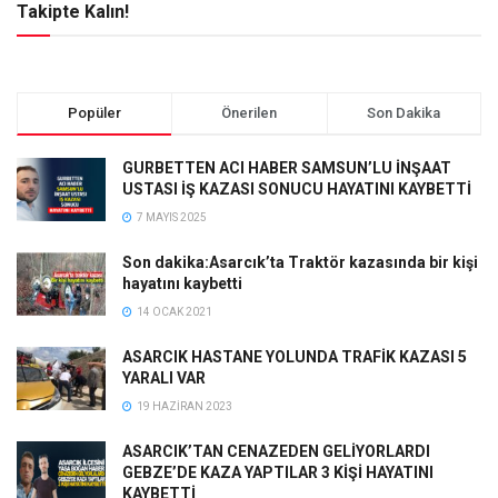
Takipte Kalın!
Popüler
Önerilen
Son Dakika
GURBETTEN ACI HABER SAMSUN’LU İNŞAAT
USTASI İŞ KAZASI SONUCU HAYATINI KAYBETTİ
7 MAYIS 2025
Son dakika:Asarcık’ta Traktör kazasında bir kişi
hayatını kaybetti
14 OCAK 2021
ASARCIK HASTANE YOLUNDA TRAFİK KAZASI 5
YARALI VAR
19 HAZIRAN 2023
ASARCIK’TAN CENAZEDEN GELİYORLARDI
GEBZE’DE KAZA YAPTILAR 3 KİŞİ HAYATINI
KAYBETTİ