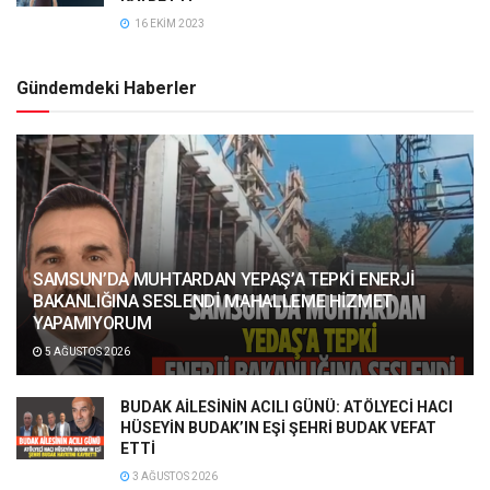
16 EKIM 2023
Gündemdeki Haberler
SAMSUN’DA MUHTARDAN YEPAŞ’A TEPKİ ENERJİ
BAKANLIĞINA SESLENDİ MAHALLEME HİZMET
YAPAMIYORUM
5 AĞUSTOS 2026
BUDAK AİLESİNİN ACILI GÜNÜ: ATÖLYECİ HACI
HÜSEYİN BUDAK’IN EŞİ ŞEHRİ BUDAK VEFAT
ETTİ
3 AĞUSTOS 2026