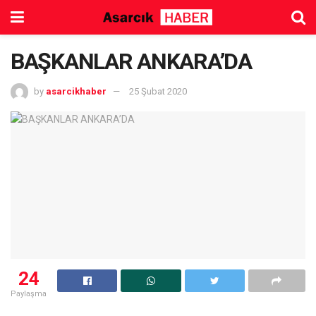
BAŞKANLAR ANKARA’DA
by
asarcikhaber
25 Şubat 2020
24
Paylaşma