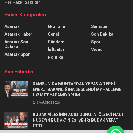
Her Hakkı Saklıdır
Haber Kategorileri
Asarcık
Ekonomi
Samsun
Asarcık Haber
Genel
Son Dakika
Asarcık Son
Gündem
Spor
Dakika
İş İlanları
Video
Asarcık Spor
Politika
Son Haberler
SAMSUN’DA MUHTARDAN YEPAŞ’A TEPKİ
ENERJİ BAKANLIĞINA SESLENDİ MAHALLEME
HİZMET YAPAMIYORUM
5 AĞUSTOS 2026
BUDAK AİLESİNİN ACILI GÜNÜ: ATÖLYECİ HACI
HÜSEYİN BUDAK’IN EŞİ ŞEHRİ BUDAK VEFAT
ETTİ