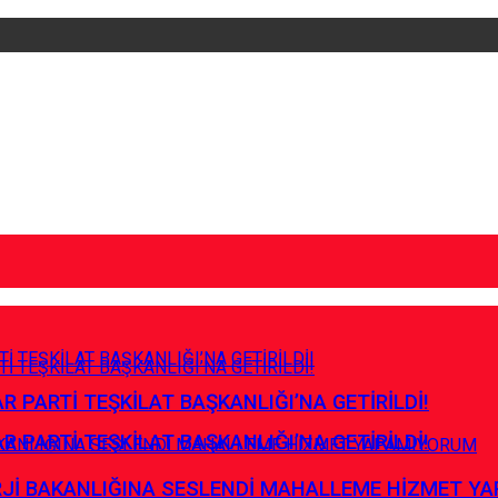
R PARTİ TEŞKİLAT BAŞKANLIĞI’NA GETİRİLDİ!
R PARTİ TEŞKİLAT BAŞKANLIĞI’NA GETİRİLDİ!
RJİ BAKANLIĞINA SESLENDİ MAHALLEME HİZMET Y