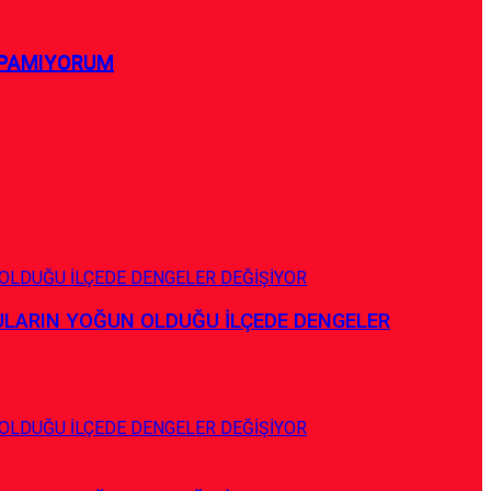
APAMIYORUM
APAMIYORUM
ULARIN YOĞUN OLDUĞU İLÇEDE DENGELER