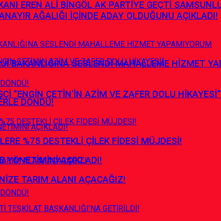
ANI EREN ALİ BİNGÖL AK PARTİYE GEÇTİ SAMSUNL
ANAYIR AĞALIĞI İÇİNDE ADAY OLDUĞUNU AÇIKLADI!
RJİ BAKANLIĞINA SESLENDİ MAHALLEME HİZMET Y
İ ”ENGİN ÇETİN’İN AZİM VE ZAFER DOLU HİKAYESİ”
ERLE DÖNDÜ!
ERE %75 DESTEKLİ ÇİLEK FİDESİ MÜJDESİ!
E YÖNETİMİNİ AÇIKLADI!
NİZE TARIM ALANI AÇACAĞIZ!