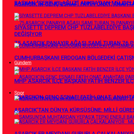
BAŞKAN ”ŞERİF KILAĞUZ” ANKRA’DAN MÜJDEL
ASARCIK’IN GENÇ ESNAFI FATİH ONAT, ANAHTA
SİYASETTE DEPREM CHP TUZLABELEDİYE BAŞK
DEĞİŞİYOR
75.ASARCIK PANAYIR AĞASI SAMİ TURAN,76.P
CUMHURBAŞKANI ERDOGAN BÖLGEDEKİ ÇATIŞM
Gündem
MHP ASARCIK İLÇE BAŞKANI FATİH BENZER İLÇ
Spor
ASARCIK’IN GENÇ ESNAFI FATİH ONAT, ANAHTA
ASARCIK’TAN DÜNYA KÜRSÜSÜNE: MİLLİ GÜREŞÇ
ASARCIK ER MEYDANI GURURLA ÇALKALANIYOR 