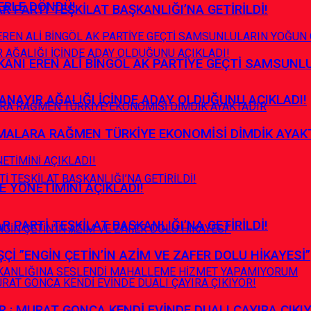
ERLE DÖNDÜ!
R PARTİ TEŞKİLAT BAŞKANLIĞI’NA GETİRİLDİ!
ANI EREN ALİ BİNGÖL AK PARTİYE GEÇTİ SAMSUNL
ANAYIR AĞALIĞI İÇİNDE ADAY OLDUĞUNU AÇIKLADI!
ALARA RAĞMEN TÜRKİYE EKONOMİSİ DİMDİK AYAK
E YÖNETİMİNİ AÇIKLADI!
R PARTİ TEŞKİLAT BAŞKANLIĞI’NA GETİRİLDİ!
İ ”ENGİN ÇETİN’İN AZİM VE ZAFER DOLU HİKAYESİ”
: MURAT GONCA KENDİ EVİNDE DUALI ÇAYIRA ÇIKI