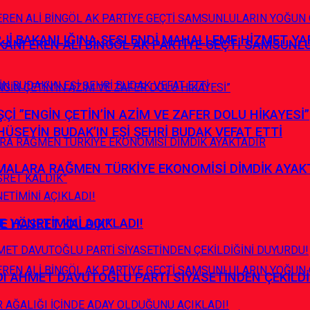
RJİ BAKANLIĞINA SESLENDİ MAHALLEME HİZMET Y
ANI EREN ALİ BİNGÖL AK PARTİYE GEÇTİ SAMSUNL
İ ”ENGİN ÇETİN’İN AZİM VE ZAFER DOLU HİKAYESİ”
HÜSEYİN BUDAK’IN EŞİ ŞEHRİ BUDAK VEFAT ETTİ
ALARA RAĞMEN TÜRKİYE EKONOMİSİ DİMDİK AYAK
E YÖNETİMİNİ AÇIKLADI!
ŞE HASRET KALDIK”
DI AHMET DAVUTOĞLU PARTİ SİYASETİNDEN ÇEKİLDİ