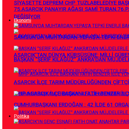
SİYASETTE DEPREM CHP TUZLABELEDİYE BAŞK
75.ASARCIK PANAYIR AĞASI SAMİ TURAN,76.P
DEĞİŞİYOR
Ekonomi
SAMSUN’DA MUHTARDAN YEPAŞ’A TEPKİ ENE
ASARCIK’TAN DÜNYA KÜRSÜSÜNE: MİLLİ GÜREŞÇ
BAŞKAN ”ŞERİF KILAĞUZ” ANKRA’DAN MÜJDEL
ASARCIK İLÇE TARIM MÜDÜRLÜĞÜNDEN ÇİFTÇİL
MHP ASARCIK İLÇE BAŞKANI FATİH BENZER İLÇ
CUMHURBAŞKANI ERDOĞAN : 42 İLDE 61 ORGA
Politika