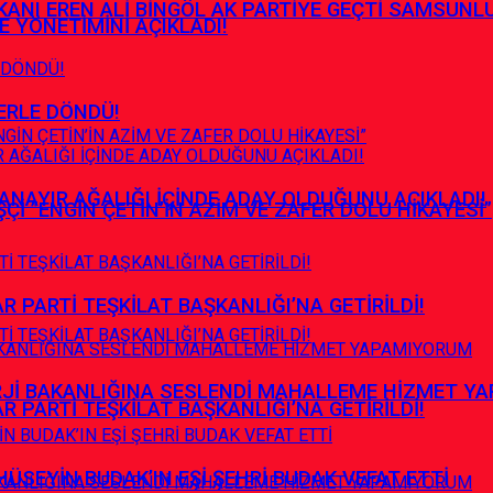
ANI EREN ALİ BİNGÖL AK PARTİYE GEÇTİ SAMSUNL
E YÖNETİMİNİ AÇIKLADI!
ERLE DÖNDÜ!
ANAYIR AĞALIĞI İÇİNDE ADAY OLDUĞUNU AÇIKLADI!
İ ”ENGİN ÇETİN’İN AZİM VE ZAFER DOLU HİKAYESİ”
R PARTİ TEŞKİLAT BAŞKANLIĞI’NA GETİRİLDİ!
RJİ BAKANLIĞINA SESLENDİ MAHALLEME HİZMET Y
R PARTİ TEŞKİLAT BAŞKANLIĞI’NA GETİRİLDİ!
HÜSEYİN BUDAK’IN EŞİ ŞEHRİ BUDAK VEFAT ETTİ