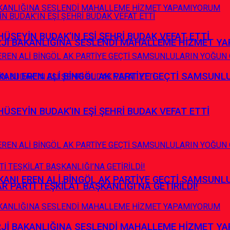
HÜSEYİN BUDAK’IN EŞİ ŞEHRİ BUDAK VEFAT ETTİ
RJİ BAKANLIĞINA SESLENDİ MAHALLEME HİZMET Y
ANI EREN ALİ BİNGÖL AK PARTİYE GEÇTİ SAMSUNL
HÜSEYİN BUDAK’IN EŞİ ŞEHRİ BUDAK VEFAT ETTİ
ANI EREN ALİ BİNGÖL AK PARTİYE GEÇTİ SAMSUNL
R PARTİ TEŞKİLAT BAŞKANLIĞI’NA GETİRİLDİ!
RJİ BAKANLIĞINA SESLENDİ MAHALLEME HİZMET Y