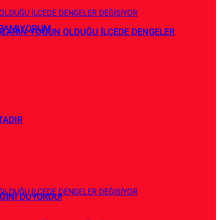
APAMIYORUM
ULARIN YOĞUN OLDUĞU İLÇEDE DENGELER
TADIR
ĞİNİ DUYURDU!