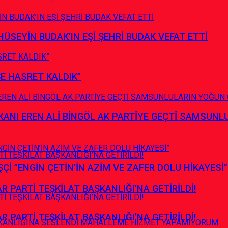
HÜSEYİN BUDAK’IN EŞİ ŞEHRİ BUDAK VEFAT ETTİ
ŞE HASRET KALDIK”
ANI EREN ALİ BİNGÖL AK PARTİYE GEÇTİ SAMSUNL
İ ”ENGİN ÇETİN’İN AZİM VE ZAFER DOLU HİKAYESİ”
R PARTİ TEŞKİLAT BAŞKANLIĞI’NA GETİRİLDİ!
R PARTİ TEŞKİLAT BAŞKANLIĞI’NA GETİRİLDİ!