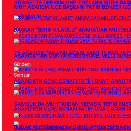
SİYASETTE DEPREM CHP TUZLABELEDİYE BAŞK
MHP ASARCIK İLÇE BAŞKANI FATİH BENZER İLÇ
DEĞİŞİYOR
BAŞKAN ”ŞERİF KILAĞUZ” ANKRA’DAN MÜJDEL
75.ASARCIK PANAYIR AĞASI SAMİ TURAN,76.P
ASARCIK’TAN DÜNYA KÜRSÜSÜNE: MİLLİ GÜREŞÇ
Gündem
Samsun
ASARCIK’IN GENÇ ESNAFI FATİH ONAT, ANAHTA
SAMSUN’DA MUHTARDAN YEPAŞ’A TEPKİ ENE
ASARCIK’IN GENÇ ESNAFI FATİH ONAT, ANAHTA
BUDAK AİLESİNİN ACILI GÜNÜ: ATÖLYECİ HACI 