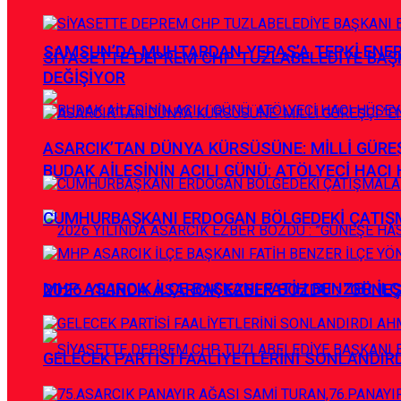
SAMSUN’DA MUHTARDAN YEPAŞ’A TEPKİ ENE
SİYASETTE DEPREM CHP TUZLABELEDİYE BAŞK
DEĞİŞİYOR
ASARCIK’TAN DÜNYA KÜRSÜSÜNE: MİLLİ GÜREŞÇ
BUDAK AİLESİNİN ACILI GÜNÜ: ATÖLYECİ HACI 
CUMHURBAŞKANI ERDOGAN BÖLGEDEKİ ÇATIŞM
MHP ASARCIK İLÇE BAŞKANI FATİH BENZER İLÇ
2026 YILINDA ASARCIK EZBER BOZDU : ”GÜNE
GELECEK PARTİSİ FAALİYETLERİNİ SONLANDIR