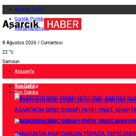
Asarcık Tarihi
Gizlilik Politikası
Reklam&İletişim
8 Ağustos 2026 / Cumartesi
22
°c
Samsun
Anasayfa
Son Dakika
Anasayfa
Son Dakika
ASARCIK’IN GENÇ ESNAFI FATİH ONAT, ANAHTA
ASARCIK’IN GENÇ ESNAFI FATİH ONAT, ANAHTA
SAMSUN’DA MUHTARDAN YEPAŞ’A TEPKİ ENE