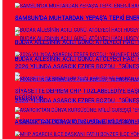
SAMSUN’DA MUHTARDAN YEPAŞ’A TEPKİ ENE
SAMSUN’DA MUHTARDAN YEPAŞ’A TEPKİ ENE
BUDAK AİLESİNİN ACILI GÜNÜ: ATÖLYECİ HACI 
BUDAK AİLESİNİN ACILI GÜNÜ: ATÖLYECİ HACI 
2026 YILINDA ASARCIK EZBER BOZDU : ”GÜNE
SİYASETTE DEPREM CHP TUZLABELEDİYE BAŞK
DEĞİŞİYOR
2026 YILINDA ASARCIK EZBER BOZDU : ”GÜNE
ASARCIK’TAN DÜNYA KÜRSÜSÜNE: MİLLİ GÜREŞÇ