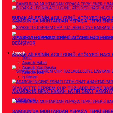
BUDAK AİLESİNİN ACILI GÜNÜ: ATÖLYECİ HACI 
SAMSUN’DA MUHTARDAN YEPAŞ’A TEPKİ ENE
SİYASETTE DEPREM CHP TUZLABELEDİYE BAŞK
DEĞİŞİYOR
Asarcık
BUDAK AİLESİNİN ACILI GÜNÜ: ATÖLYECİ HACI 
Tümü
Asarcık Haber
Asarcık Son Dakika
Asarcık Spor
İş İlanları
SİYASETTE DEPREM CHP TUZLABELEDİYE BAŞK
ASARCIK’IN GENÇ ESNAFI FATİH ONAT, ANAHTA
DEĞİŞİYOR
SAMSUN’DA MUHTARDAN YEPAŞ’A TEPKİ ENE