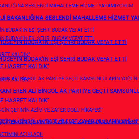
RJİ BAKANLIĞINA SESLENDİ MAHALLEME HİZMET Y
RJİ BAKANLIĞINA SESLENDİ MAHALLEME HİZMET Y
HÜSEYİN BUDAK’IN EŞİ ŞEHRİ BUDAK VEFAT ETTİ
HÜSEYİN BUDAK’IN EŞİ ŞEHRİ BUDAK VEFAT ETTİ
ŞE HASRET KALDIK”
ANI EREN ALİ BİNGÖL AK PARTİYE GEÇTİ SAMSUNL
ŞE HASRET KALDIK”
İ ”ENGİN ÇETİN’İN AZİM VE ZAFER DOLU HİKAYESİ”