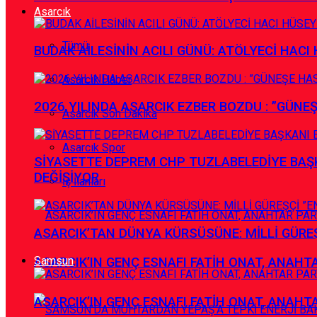
Asarcık
Tümü
BUDAK AİLESİNİN ACILI GÜNÜ: ATÖLYECİ HACI 
Asarcık Haber
2026 YILINDA ASARCIK EZBER BOZDU : ”GÜNE
Asarcık Son Dakika
Asarcık Spor
SİYASETTE DEPREM CHP TUZLABELEDİYE BAŞK
DEĞİŞİYOR
İş İlanları
ASARCIK’TAN DÜNYA KÜRSÜSÜNE: MİLLİ GÜREŞÇ
Samsun
ASARCIK’IN GENÇ ESNAFI FATİH ONAT, ANAHTA
ASARCIK’IN GENÇ ESNAFI FATİH ONAT, ANAHTA