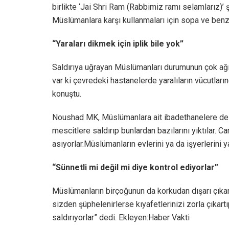
birlikte ‘Jai Shri Ram (Rabbimiz ramı selamlarız)’ 
Müslümanlara karşı kullanmaları için sopa ve benze
“Yaraları dikmek için iplik bile yok”
Saldırıya uğrayan Müslümanları durumunun çok ağı
var ki çevredeki hastanelerde yaralıların vücutların
konuştu.
Noushad MK, Müslümanlara ait ibadethanelere de y
mescitlere saldırıp bunlardan bazılarını yıktılar. C
asıyorlar.Müslümanların evlerini ya da işyerlerini yak
“Sünnetli mi değil mi diye kontrol ediyorlar”
Müslümanların birçoğunun da korkudan dışarı çık
sizden şüphelenirlerse kıyafetlerinizi zorla çıkart
saldırıyorlar” dedi. Ekleyen:Haber Vakti