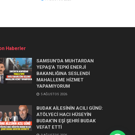
on Haberler
SAMSUN’DA MUHTARDAN
YEPAŞ’A TEPKİ ENERJİ
BAKANLIĞINA SESLENDİ
MAHALLEME HİZMET
YAPAMIYORUM
5 AĞUSTOS 2026
BUDAK AİLESİNİN ACILI GÜNÜ:
ATÖLYECİ HACI HÜSEYİN
BUDAK’IN EŞİ ŞEHRİ BUDAK
VEFAT ETTİ