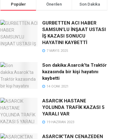
Popüler
Önerilen
Son Dakika
GURBETTEN ACI HABER
SAMSUN’LU İNŞAAT USTASI
İŞ KAZASI SONUCU
HAYATINI KAYBETTİ
7 MAYIS 2025
Son dakika:Asarcık’ta Traktör
kazasında bir kişi hayatını
kaybetti
14 OCAK 2021
ASARCIK HASTANE
YOLUNDA TRAFİK KAZASI 5
YARALI VAR
19 HAZIRAN 2023
ASARCIK’TAN CENAZEDEN