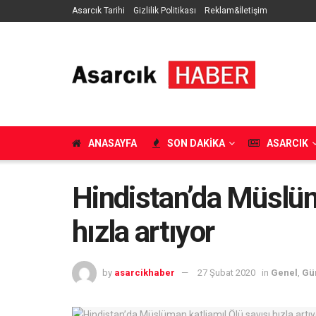
Asarcık Tarihi
Gizlilik Politikası
Reklam&İletişim
ANASAYFA
SON DAKIKA
ASARCIK
Hindistan’da Müslüm
hızla artıyor
by
asarcikhaber
27 Şubat 2020
in
Genel
,
Gü