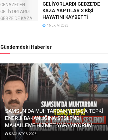
GELİYORLARDI GEBZE’DE
KAZA YAPTILAR 3 KİŞİ
HAYATINI KAYBETTİ
16 EKIM 2023
Gündemdeki Haberler
SAMSUN’DA MUHTARDAN YEPAŞ’A TEPKİ
ENERJİ BAKANLIĞINA SESLENDİ
MAHALLEME HİZMET YAPAMIYORUM
5 AĞUSTOS 2026