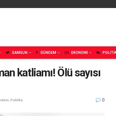
SAMSUN
GÜNDEM
EKONOMI
POLITI
an katliamı! Ölü sayısı
0
ndem
,
Politika