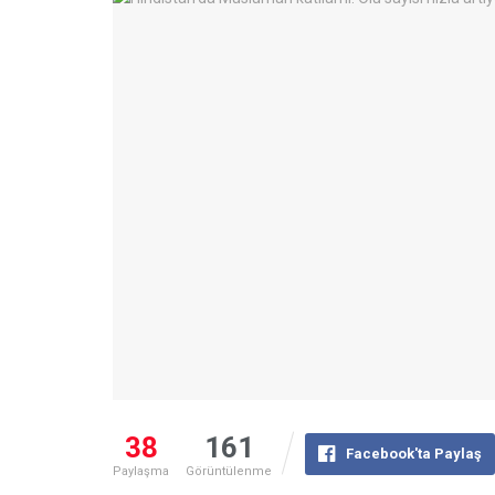
38
161
Facebook'ta Paylaş
Paylaşma
Görüntülenme