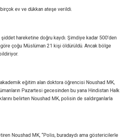
birçok ev ve dükkan ateşe verildi.
r şiddet hareketine doğru kaydı. Şimdiye kadar 500’den
ra göre çoğu Müslüman 21 kişi öldürüldü. Ancak bölge
ldiriyor.
e akademik eğitim alan doktora öğrencisi Noushad MK,
lümanların Pazartesi gecesinden bu yana Hindistan Halk
ıklarını belirten Noushad MK, polisin de saldırganlarla
tiren Noushad MK, “Polis, buradaydı ama göstericilerle