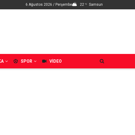
6 Ağustos 2026 / Perşembe
22
Samsun
°C
KA
SPOR
VIDEO