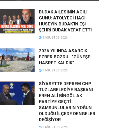
BUDAK AİLESİNİN ACILI
GÜNÜ: ATÖLYECİ HACI
HÜSEYİN BUDAK’IN EŞİ
ŞEHRİ BUDAK VEFAT ETTİ
3 AĞUSTOS 2026
2026 YILINDA ASARCIK
EZBER BOZDU : ”GÜNEŞE
HASRET KALDIK”
1 AĞUSTOS 2026
SİYASETTE DEPREM CHP
TUZLABELEDİYE BAŞKANI
EREN ALİ BİNGÖL AK
PARTİYE GEÇTİ
SAMSUNLULARIN YOĞUN
OLDUĞU İLÇEDE DENGELER
DEĞİŞİYOR
1 AĞUSTOS 2026