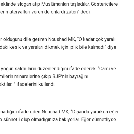
şeklinde slogan atıp Müslümanları taşladılar. Göstericilere
r materyalleri veren de onlardı zaten” dedi.
r olduğunu dile getiren Noushad MK, “O kadar çok yaralı
daki kesik ve yaraları dikmek için iplik bile kalmadı” diye
oğun saldırıların düzenlendiğini ifade ederek, “Cami ve
amilerin minarelerine çıkıp BJP’nin bayrağını
tılar. ” ifadelerini kullandı.
amadığını ifade eden Noushad MK, “Dışarıda yürürken eğer
ıp sünnetli olup olmadığınıza bakıyorlar. Eğer sünnetliyse