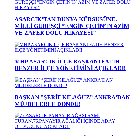
ASARCIK’TAN DÜNYA KÜRSÜSÜNE:
MİLLİ GÜREŞÇİ ”ENGİN ÇETİN’İN AZİM
VE ZAFER DOLU HİKAYESİ”
MHP ASARCIK İLÇE BAŞKANI FATİH
BENZER İLÇE YÖNETİMİNİ AÇIKLADI!
BAŞKAN ”ŞERİF KILAĞUZ” ANKRA’DAN
MÜJDELERLE DÖNDÜ!