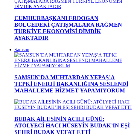
CUMHURBAŞKANI ERDOGAN
BÖLGEDEKİ ÇATIŞMALARA RAĞMEN
TÜRKİYE EKONOMİSİ DİMDİK
AYAKTADIR
Samsun
SAMSUN’DA MUHTARDAN YEPAŞ’A
TEPKİ ENERJİ BAKANLIĞINA SESLENDİ
MAHALLEME HİZMET YAPAMIYORUM
BUDAK AİLESİNİN ACILI GÜNÜ:
ATÖLYECİ HACI HÜSEYİN BUDAK’IN EŞİ
ŞEHRİ BUDAK VEFAT ETTİ