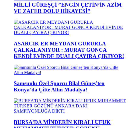
MİLLİ GÜREŞÇİ ”ENGİN ÇETİN’İN AZİM
VE ZAFER DOLU HİKAYESİ”
ASARCIK ER MEYDANI GURURLA
ÇALKALANIYOR : MURAT GONCA
KENDİ EVİNDE DUALI ÇAYIRA ÇIKIYOR!
Samsunlu Özel Sporcu Bilal Güneş’ten
Konya’da Çifte Altın Madalya!
BURSA’DA MİNDERİN KIRALI UFUK