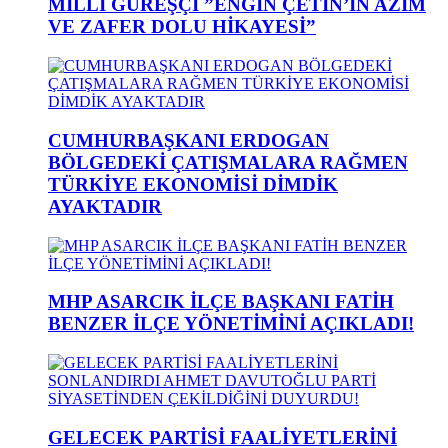
MİLLİ GÜREŞÇİ ”ENGİN ÇETİN’İN AZİM
VE ZAFER DOLU HİKAYESİ”
CUMHURBAŞKANI ERDOGAN
BÖLGEDEKİ ÇATIŞMALARA RAĞMEN
TÜRKİYE EKONOMİSİ DİMDİK
AYAKTADIR
MHP ASARCIK İLÇE BAŞKANI FATİH
BENZER İLÇE YÖNETİMİNİ AÇIKLADI!
GELECEK PARTİSİ FAALİYETLERİNİ