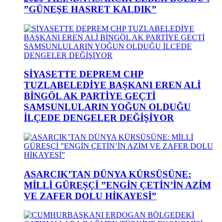
”GÜNEŞE HASRET KALDIK”
SİYASETTE DEPREM CHP
TUZLABELEDİYE BAŞKANI EREN ALİ
BİNGÖL AK PARTİYE GEÇTİ
SAMSUNLULARIN YOĞUN OLDUĞU
İLÇEDE DENGELER DEĞİŞİYOR
ASARCIK’TAN DÜNYA KÜRSÜSÜNE:
MİLLİ GÜREŞÇİ ”ENGİN ÇETİN’İN AZİM
VE ZAFER DOLU HİKAYESİ”