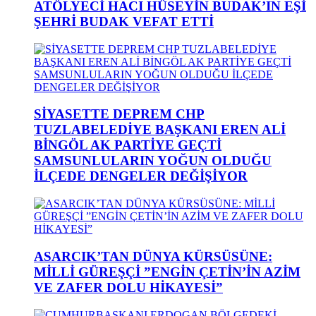
ATÖLYECİ HACI HÜSEYİN BUDAK’IN EŞİ
ŞEHRİ BUDAK VEFAT ETTİ
SİYASETTE DEPREM CHP
TUZLABELEDİYE BAŞKANI EREN ALİ
BİNGÖL AK PARTİYE GEÇTİ
SAMSUNLULARIN YOĞUN OLDUĞU
İLÇEDE DENGELER DEĞİŞİYOR
ASARCIK’TAN DÜNYA KÜRSÜSÜNE:
MİLLİ GÜREŞÇİ ”ENGİN ÇETİN’İN AZİM
VE ZAFER DOLU HİKAYESİ”