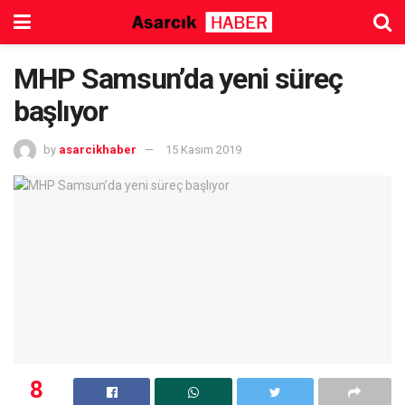
MHP Samsun’da yeni süreç
başlıyor
by
asarcikhaber
15 Kasım 2019
8