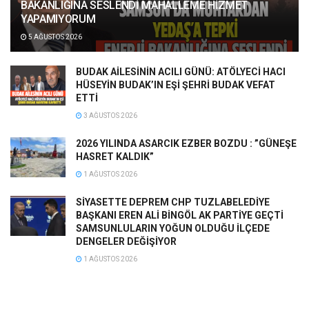
BAKANLIĞINA SESLENDİ MAHALLEME HİZMET
YAPAMIYORUM
5 AĞUSTOS 2026
BUDAK AİLESİNİN ACILI GÜNÜ: ATÖLYECİ HACI
HÜSEYİN BUDAK’IN EŞİ ŞEHRİ BUDAK VEFAT
ETTİ
3 AĞUSTOS 2026
2026 YILINDA ASARCIK EZBER BOZDU : ”GÜNEŞE
HASRET KALDIK”
1 AĞUSTOS 2026
SİYASETTE DEPREM CHP TUZLABELEDİYE
BAŞKANI EREN ALİ BİNGÖL AK PARTİYE GEÇTİ
SAMSUNLULARIN YOĞUN OLDUĞU İLÇEDE
DENGELER DEĞİŞİYOR
1 AĞUSTOS 2026