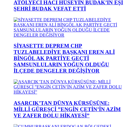
ATÖLYECİ HACI HÜSEYİN BUDAK’IN EŞİ
ŞEHRİ BUDAK VEFAT ETTİ
SİYASETTE DEPREM CHP
TUZLABELEDİYE BAŞKANI EREN ALİ
BİNGÖL AK PARTİYE GEÇTİ
SAMSUNLULARIN YOĞUN OLDUĞU
İLÇEDE DENGELER DEĞİŞİYOR
ASARCIK’TAN DÜNYA KÜRSÜSÜNE:
MİLLİ GÜREŞÇİ ”ENGİN ÇETİN’İN AZİM
VE ZAFER DOLU HİKAYESİ”