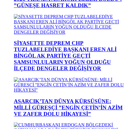
”GÜNEŞE HASRET KALDIK”
SİYASETTE DEPREM CHP
TUZLABELEDİYE BAŞKANI EREN ALİ
BİNGÖL AK PARTİYE GEÇTİ
SAMSUNLULARIN YOĞUN OLDUĞU
İLÇEDE DENGELER DEĞİŞİYOR
ASARCIK’TAN DÜNYA KÜRSÜSÜNE:
MİLLİ GÜREŞÇİ ”ENGİN ÇETİN’İN AZİM
VE ZAFER DOLU HİKAYESİ”