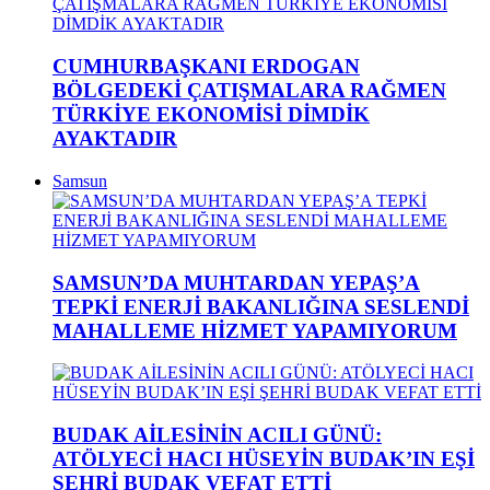
CUMHURBAŞKANI ERDOGAN
BÖLGEDEKİ ÇATIŞMALARA RAĞMEN
TÜRKİYE EKONOMİSİ DİMDİK
AYAKTADIR
Samsun
SAMSUN’DA MUHTARDAN YEPAŞ’A
TEPKİ ENERJİ BAKANLIĞINA SESLENDİ
MAHALLEME HİZMET YAPAMIYORUM
BUDAK AİLESİNİN ACILI GÜNÜ:
ATÖLYECİ HACI HÜSEYİN BUDAK’IN EŞİ
ŞEHRİ BUDAK VEFAT ETTİ