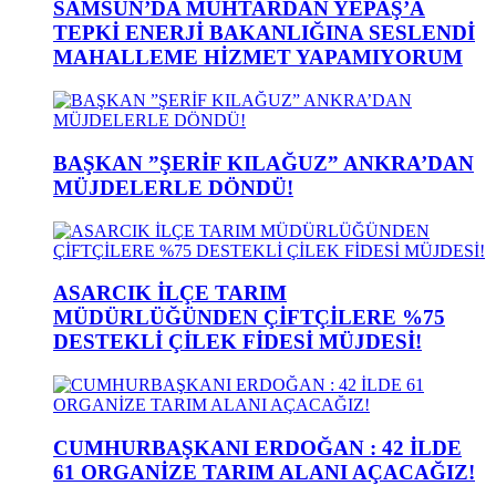
SAMSUN’DA MUHTARDAN YEPAŞ’A
TEPKİ ENERJİ BAKANLIĞINA SESLENDİ
MAHALLEME HİZMET YAPAMIYORUM
BAŞKAN ”ŞERİF KILAĞUZ” ANKRA’DAN
MÜJDELERLE DÖNDÜ!
ASARCIK İLÇE TARIM
MÜDÜRLÜĞÜNDEN ÇİFTÇİLERE %75
DESTEKLİ ÇİLEK FİDESİ MÜJDESİ!
CUMHURBAŞKANI ERDOĞAN : 42 İLDE
61 ORGANİZE TARIM ALANI AÇACAĞIZ!