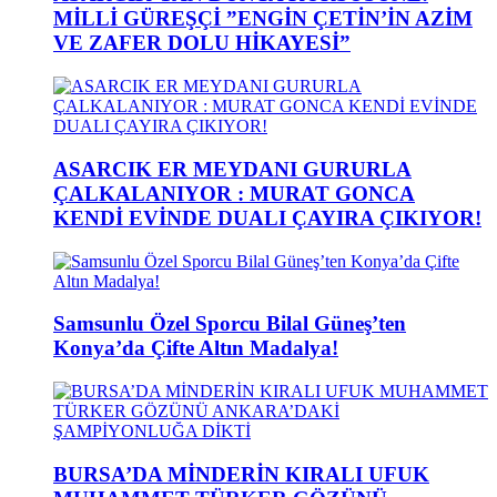
MİLLİ GÜREŞÇİ ”ENGİN ÇETİN’İN AZİM
VE ZAFER DOLU HİKAYESİ”
ASARCIK ER MEYDANI GURURLA
ÇALKALANIYOR : MURAT GONCA
KENDİ EVİNDE DUALI ÇAYIRA ÇIKIYOR!
Samsunlu Özel Sporcu Bilal Güneş’ten
Konya’da Çifte Altın Madalya!
BURSA’DA MİNDERİN KIRALI UFUK