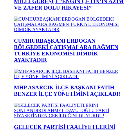
MİLLİ GÜREŞÇİ ”ENGİN ÇETİN’İN AZİM
VE ZAFER DOLU HİKAYESİ”
CUMHURBAŞKANI ERDOGAN
BÖLGEDEKİ ÇATIŞMALARA RAĞMEN
TÜRKİYE EKONOMİSİ DİMDİK
AYAKTADIR
MHP ASARCIK İLÇE BAŞKANI FATİH
BENZER İLÇE YÖNETİMİNİ AÇIKLADI!
GELECEK PARTİSİ FAALİYETLERİNİ