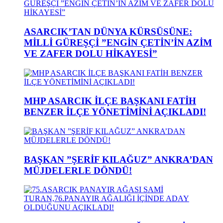
ASARCIK’TAN DÜNYA KÜRSÜSÜNE:
MİLLİ GÜREŞÇİ ”ENGİN ÇETİN’İN AZİM
VE ZAFER DOLU HİKAYESİ”
MHP ASARCIK İLÇE BAŞKANI FATİH
BENZER İLÇE YÖNETİMİNİ AÇIKLADI!
BAŞKAN ”ŞERİF KILAĞUZ” ANKRA’DAN
MÜJDELERLE DÖNDÜ!