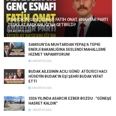
ASARCIK’IN GENÇ ESNAFI FATİH ONAT, ANAHTAR PARTİ
TEŞKİLAT BAŞKANLIĞI’NA GETİRİLDİ!
8 AĞUSTOS 2026
SAMSUN’DA MUHTARDAN YEPAŞ’A TEPKİ
ENERJİ BAKANLIĞINA SESLENDİ MAHALLEME
HİZMET YAPAMIYORUM
5 AĞUSTOS 2026
BUDAK AİLESİNİN ACILI GÜNÜ: ATÖLYECİ HACI
HÜSEYİN BUDAK’IN EŞİ ŞEHRİ BUDAK VEFAT
ETTİ
3 AĞUSTOS 2026
2026 YILINDA ASARCIK EZBER BOZDU : ”GÜNEŞE
HASRET KALDIK”
1 AĞUSTOS 2026