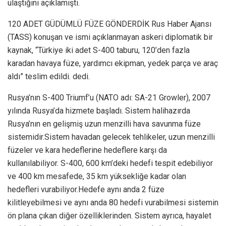
ulaştığını açıklamıştı.
120 ADET GÜDÜMLÜ FÜZE GÖNDERDİK Rus Haber Ajansı
(TASS) konuşan ve ismi açıklanmayan askeri diplomatik bir
kaynak, “Türkiye iki adet S-400 taburu, 120’den fazla
karadan havaya füze, yardımcı ekipman, yedek parça ve araç
aldı” teslim edildi. dedi.
Rusya’nın S-400 Triumf’u (NATO adı: SA-21 Growler), 2007
yılında Rusya’da hizmete başladı. Sistem halihazırda
Rusya’nın en gelişmiş uzun menzilli hava savunma füze
sistemidir.Sistem havadan gelecek tehlikeler, uzun menzilli
füzeler ve kara hedeflerine hedeflere karşı da
kullanılabiliyor. S-400, 600 km’deki hedefi tespit edebiliyor
ve 400 km mesafede, 35 km yüksekliğe kadar olan
hedefleri vurabiliyor.Hedefe aynı anda 2 füze
kilitleyebilmesi ve aynı anda 80 hedefi vurabilmesi sistemin
ön plana çıkan diğer özelliklerinden. Sistem ayrıca, hayalet