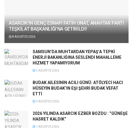
ASARCIK’IN GENÇ ESNAFI FATİH ONAT, ANAHTAR PARTİ
TEŞKİLAT BAŞKANLIĞI’NA GETİRİLDİ!
8 AĞUSTOS 2026
SAMSUN’DA MUHTARDAN YEPAŞ’A TEPKİ
ENERJİ BAKANLIĞINA SESLENDİ MAHALLEME
HİZMET YAPAMIYORUM
5 AĞUSTOS 2026
BUDAK AİLESİNİN ACILI GÜNÜ: ATÖLYECİ HACI
HÜSEYİN BUDAK’IN EŞİ ŞEHRİ BUDAK VEFAT
ETTİ
3 AĞUSTOS 2026
2026 YILINDA ASARCIK EZBER BOZDU : ”GÜNEŞE
HASRET KALDIK”
1 AĞUSTOS 2026