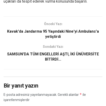
uçakları da tespit ederek vurma konusunda başarılı.
Önceki Yazı
Kavak'da Jandarma 95 Yaşındaki Nine'yi Ambulans'a
yetiştirdi
Sondaki Yazı
SAMSUN'DA TÜM ENGELLERİ AŞTI, İKİ ÜNÜVERSİTE
BİTİRDİ…
Bir yanıt yazın
*
E-posta adresiniz yayınlanmayacak.
Gerekli alanlar
ile
işaretlenmişlerdir