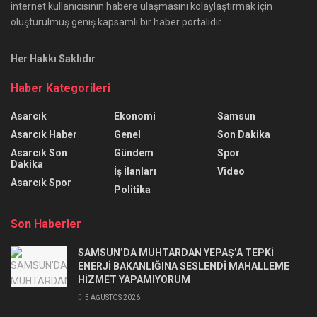
internet kullanıcısının habere ulaşmasını kolaylaştırmak için
oluşturulmuş geniş kapsamlı bir haber portalıdır.
Her Hakkı Saklıdır
Haber Kategorileri
Asarcık
Ekonomi
Samsun
Asarcık Haber
Genel
Son Dakika
Asarcık Son
Gündem
Spor
Dakika
İş İlanları
Video
Asarcık Spor
Politika
Son Haberler
SAMSUN’DA MUHTARDAN YEPAŞ’A TEPKİ
ENERJİ BAKANLIĞINA SESLENDİ MAHALLEME
HİZMET YAPAMIYORUM
5 AĞUSTOS 2026