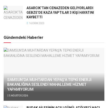
ASARCIK’TAN CENAZEDEN GELİYORLARDI
GEBZE’DE KAZA YAPTILAR 3 KİŞİ HAYATINI
KAYBETTİ
16 EKIM 2023
Gündemdeki Haberler
SAMSUN’DA MUHTARDAN YEPAŞ’A TEPKİ ENERJİ
BAKANLIĞINA SESLENDİ MAHALLEME HİZMET
YAPAMIYORUM
5 AĞUSTOS 2026
BUDAK AİLESİNİN ACILI GÜNÜ: ATÖLYECİ HACI