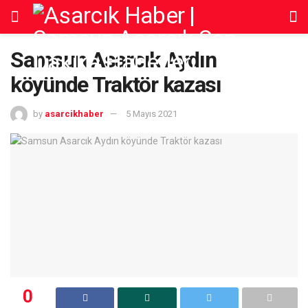
Samsun Asarcık Aydın
köyünde Traktör kazası
by
asarcikhaber
5 Mayıs 2021
0