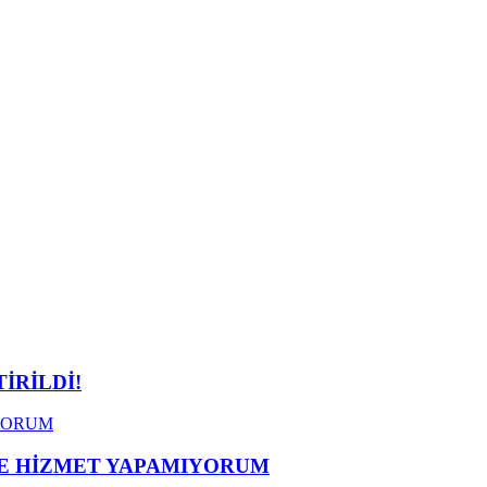
İRİLDİ!
ME HİZMET YAPAMIYORUM