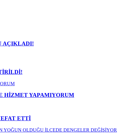
 AÇIKLADI!
İRİLDİ!
ME HİZMET YAPAMIYORUM
VEFAT ETTİ