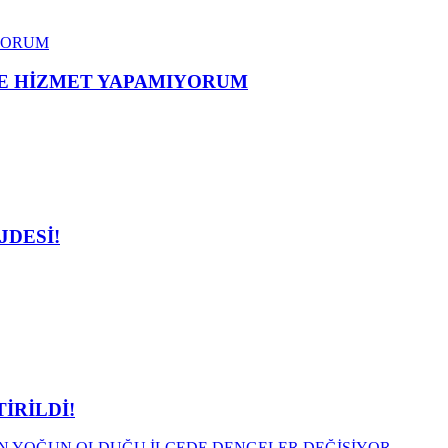
ME HİZMET YAPAMIYORUM
JDESİ!
İRİLDİ!