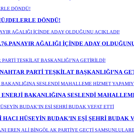
MÜJDELERLE DÖNDÜ!
,76.PANAYIR AĞALIĞI İÇİNDE ADAY OLDUĞUNU
ANAHTAR PARTİ TEŞKİLAT BAŞKANLIĞI’NA GET
İ ENERJİ BAKANLIĞINA SESLENDİ MAHALLE
İ HACI HÜSEYİN BUDAK’IN EŞİ ŞEHRİ BUDAK 