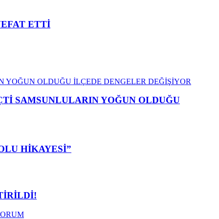
VEFAT ETTİ
EÇTİ SAMSUNLULARIN YOĞUN OLDUĞU
OLU HİKAYESİ”
İRİLDİ!