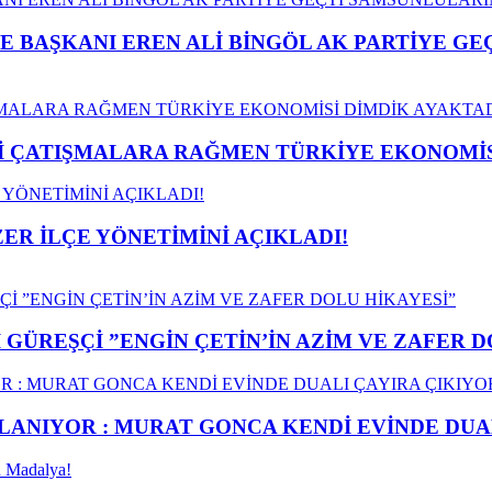
E BAŞKANI EREN ALİ BİNGÖL AK PARTİYE G
ÇATIŞMALARA RAĞMEN TÜRKİYE EKONOMİSİ
ER İLÇE YÖNETİMİNİ AÇIKLADI!
GÜREŞÇİ ”ENGİN ÇETİN’İN AZİM VE ZAFER D
ANIYOR : MURAT GONCA KENDİ EVİNDE DUAL