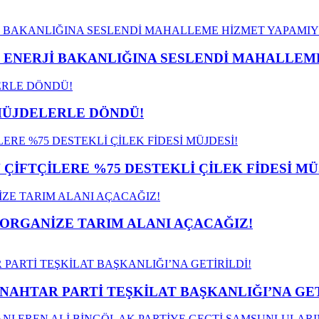
İ ENERJİ BAKANLIĞINA SESLENDİ MAHALLE
MÜJDELERLE DÖNDÜ!
İFTÇİLERE %75 DESTEKLİ ÇİLEK FİDESİ MÜ
 ORGANİZE TARIM ALANI AÇACAĞIZ!
ANAHTAR PARTİ TEŞKİLAT BAŞKANLIĞI’NA GET