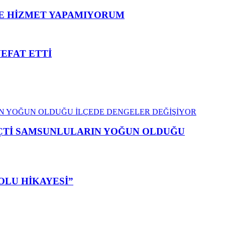
ME HİZMET YAPAMIYORUM
VEFAT ETTİ
EÇTİ SAMSUNLULARIN YOĞUN OLDUĞU
OLU HİKAYESİ”