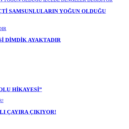
EÇTİ SAMSUNLULARIN YOĞUN OLDUĞU
 DİMDİK AYAKTADIR
OLU HİKAYESİ”
I ÇAYIRA ÇIKIYOR!