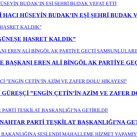
İ HACI HÜSEYİN BUDAK’IN EŞİ ŞEHRİ BUDAK 
”GÜNEŞE HASRET KALDIK”
E BAŞKANI EREN ALİ BİNGÖL AK PARTİYE G
GÜREŞÇİ ”ENGİN ÇETİN’İN AZİM VE ZAFER D
ANAHTAR PARTİ TEŞKİLAT BAŞKANLIĞI’NA GET