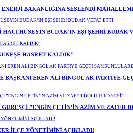
İ ENERJİ BAKANLIĞINA SESLENDİ MAHALLE
İ HACI HÜSEYİN BUDAK’IN EŞİ ŞEHRİ BUDAK 
”GÜNEŞE HASRET KALDIK”
E BAŞKANI EREN ALİ BİNGÖL AK PARTİYE G
GÜREŞÇİ ”ENGİN ÇETİN’İN AZİM VE ZAFER D
ER İLÇE YÖNETİMİNİ AÇIKLADI!