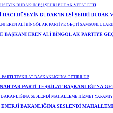
İ HACI HÜSEYİN BUDAK’IN EŞİ ŞEHRİ BUDAK 
E BAŞKANI EREN ALİ BİNGÖL AK PARTİYE G
ANAHTAR PARTİ TEŞKİLAT BAŞKANLIĞI’NA GET
İ ENERJİ BAKANLIĞINA SESLENDİ MAHALLE