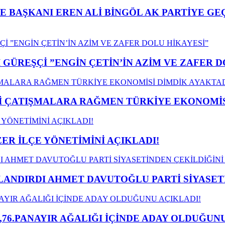
E BAŞKANI EREN ALİ BİNGÖL AK PARTİYE G
GÜREŞÇİ ”ENGİN ÇETİN’İN AZİM VE ZAFER D
ÇATIŞMALARA RAĞMEN TÜRKİYE EKONOMİSİ
ER İLÇE YÖNETİMİNİ AÇIKLADI!
LANDIRDI AHMET DAVUTOĞLU PARTİ SİYASET
,76.PANAYIR AĞALIĞI İÇİNDE ADAY OLDUĞUNU