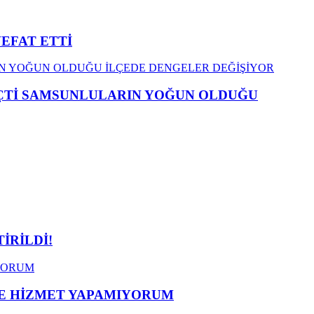
VEFAT ETTİ
EÇTİ SAMSUNLULARIN YOĞUN OLDUĞU
İRİLDİ!
ME HİZMET YAPAMIYORUM