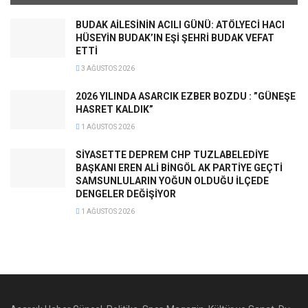
BUDAK AİLESİNİN ACILI GÜNÜ: ATÖLYECİ HACI
HÜSEYİN BUDAK’IN EŞİ ŞEHRİ BUDAK VEFAT
ETTİ
3 AĞUSTOS 2026
2026 YILINDA ASARCIK EZBER BOZDU : ”GÜNEŞE
HASRET KALDIK”
1 AĞUSTOS 2026
SİYASETTE DEPREM CHP TUZLABELEDİYE
BAŞKANI EREN ALİ BİNGÖL AK PARTİYE GEÇTİ
SAMSUNLULARIN YOĞUN OLDUĞU İLÇEDE
DENGELER DEĞİŞİYOR
1 AĞUSTOS 2026