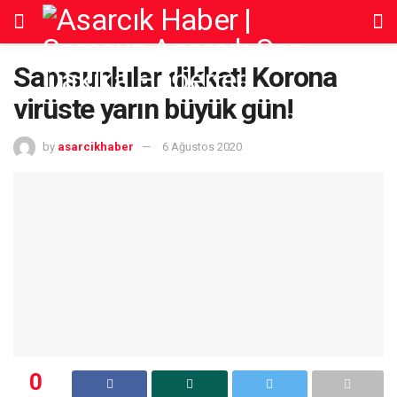
Samsunlular dikkat! Korona
virüste yarın büyük gün!
by
asarcikhaber
6 Ağustos 2020
0