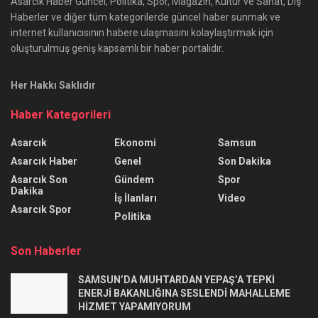
Asarcık Haber Güncel, Politika, Spor, Magazin, Kültür ve Sanat, Dış
Haberler ve diğer tüm kategorilerde güncel haber sunmak ve
internet kullanıcısının habere ulaşmasını kolaylaştırmak için
oluşturulmuş geniş kapsamlı bir haber portalıdır.
Her Hakkı Saklıdır
Haber Kategorileri
Asarcık
Ekonomi
Samsun
Asarcık Haber
Genel
Son Dakika
Asarcık Son
Gündem
Spor
Dakika
İş İlanları
Video
Asarcık Spor
Politika
Son Haberler
SAMSUN’DA MUHTARDAN YEPAŞ’A TEPKİ
ENERJİ BAKANLIĞINA SESLENDİ MAHALLEME
HİZMET YAPAMIYORUM