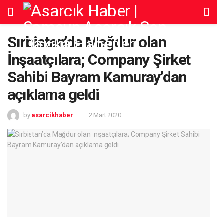
Sırbistan’da Mağdur olan
İnşaatçılara; Company Şirket
Sahibi Bayram Kamuray’dan
açıklama geldi
by
asarcikhaber
2 Mart 2020