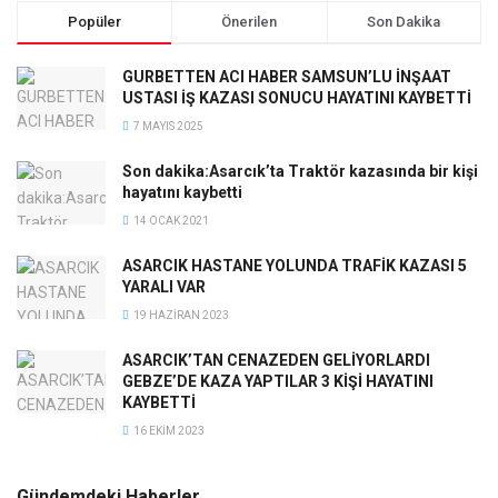
Popüler
Önerilen
Son Dakika
GURBETTEN ACI HABER SAMSUN’LU İNŞAAT
USTASI İŞ KAZASI SONUCU HAYATINI KAYBETTİ
7 MAYIS 2025
Son dakika:Asarcık’ta Traktör kazasında bir kişi
hayatını kaybetti
14 OCAK 2021
ASARCIK HASTANE YOLUNDA TRAFİK KAZASI 5
YARALI VAR
19 HAZIRAN 2023
ASARCIK’TAN CENAZEDEN GELİYORLARDI
GEBZE’DE KAZA YAPTILAR 3 KİŞİ HAYATINI
KAYBETTİ
16 EKIM 2023
Gündemdeki Haberler