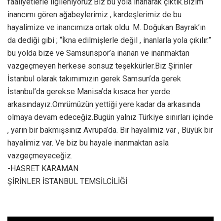
faaliyetlerle ilgileniyoruz.Biz bu yola inanarak çıktık.Bizim
inancımı gören ağabeylerimiz , kardeşlerimiz de bu
hayalimize ve inancımıza ortak oldu. M. Doğukan Bayrak’ın
da dediği gibi ; “İkna edilmişlerle değil , inanlarla yola çıkılır.”
bu yolda bize ve Samsunspor’a inanan ve inanmaktan
vazgeçmeyen herkese sonsuz teşekkürler.Biz Şirinler
İstanbul olarak takımımızın gerek Samsun’da gerek
İstanbul’da gerekse Manisa’da kısaca her yerde
arkasındayız.Ömrümüzün yettiği yere kadar da arkasında
olmaya devam edeceğiz.Bugün yalnız Türkiye sınırları içinde
, yarın bir bakmışsınız Avrupa’da. Bir hayalimiz var , Büyük bir
hayalimiz var. Ve biz bu hayale inanmaktan asla
vazgeçmeyeceğiz.
-HASRET KARAMAN
ŞİRİNLER İSTANBUL TEMSİLCİLİĞİ