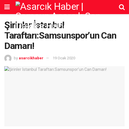
Şirinler İstanbul
Taraftarı:Samsunspor’un Can
Damarı!
by
asarcikhaber
19 Ocak 2020