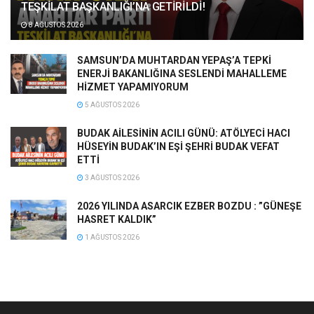
TEŞKİLAT BAŞKANLIĞI’NA GETİRİLDİ!
8 AĞUSTOS 2026
SAMSUN’DA MUHTARDAN YEPAŞ’A TEPKİ
ENERJİ BAKANLIĞINA SESLENDİ MAHALLEME
HİZMET YAPAMIYORUM
5 AĞUSTOS 2026
BUDAK AİLESİNİN ACILI GÜNÜ: ATÖLYECİ HACI
HÜSEYİN BUDAK’IN EŞİ ŞEHRİ BUDAK VEFAT
ETTİ
3 AĞUSTOS 2026
2026 YILINDA ASARCIK EZBER BOZDU : ”GÜNEŞE
HASRET KALDIK”
1 AĞUSTOS 2026