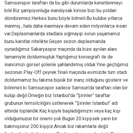
Samsunspor taraftarı da bu gibi durumlarda kenetlenmeyi
bilir.Biz şampiyonluğa inandıysak kimse bizi bu yoldan
döndüremez.Herkes bunu böyle bilmeli.Bu kulübe yıllarca
inanmış , hala daha inanmaya devam eden milyonlarca insan
var.Deplasmanlarda stadlara sığmayıp sorun yaşamamız
bunu kanıtlar nitelikte.Geçen sezon deplasmanda
oynadığımız Sakaryaspor maçında da bize ayrılan alanı
tamamiyle doldurmuştuk.Yaptığımız koroegrafi ile de
inancımızı görsel şölenle şahlandırmış olduk.Yine geçtiğimiz
sezonun Play-Off çeyrek finali maçında evimizde tüm stadı
doldurmamız bu takıma büyük bir inanç olduğunu gösterir ve
bilinmeli ki Samsunspor sadece Samsun’da taraftarı olan bir
kulüp değil.Örneğin biz İstanbul’da “Şirinler” taraftar
grubunun temsilciliğini üstlenerek “Şirinler İstanbul” adı
altında toplandık.Kaç kişiyle başladığımızın veya kaç kişi
olduğumuzun bir önemi yok.Bugün 20 kişiysek yarın bir
bakmışsınız 200 kişiyiz.Ancak biz rakamlarla değil