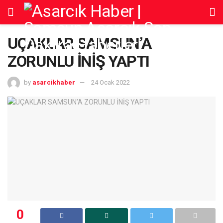
UÇAKLAR SAMSUN’A
ZORUNLU İNİŞ YAPTI
by
asarcikhaber
24 Ocak 2022
0