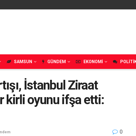
SAMSUN
GÜNDEM
EKONOMI
POLITI
tışı, İstanbul Ziraat
irli oyunu ifşa etti:
0
ndem