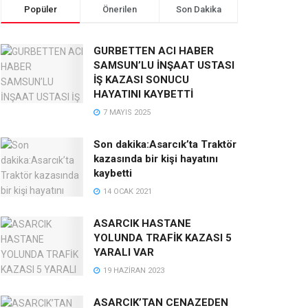
Popüler
Önerilen
Son Dakika
GURBETTEN ACI HABER
SAMSUN’LU İNŞAAT USTASI
İŞ KAZASI SONUCU
HAYATINI KAYBETTİ
7 MAYIS 2025
Son dakika:Asarcık’ta Traktör
kazasında bir kişi hayatını
kaybetti
14 OCAK 2021
ASARCIK HASTANE
YOLUNDA TRAFİK KAZASI 5
YARALI VAR
19 HAZIRAN 2023
ASARCIK’TAN CENAZEDEN