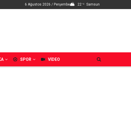
6 Ağustos 2026 / Perşembe
22
Samsun
°C
KA
SPOR
VIDEO