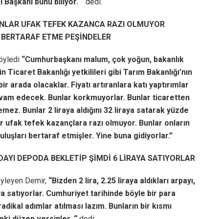
Başkanı bunu biliyor. “
dedi.
ŞANLAR UFAK TEFEK KAZANCA RAZI OLMUYOR
I BERTARAF ETME PEŞİNDELER
söyledi
“Cumhurbaşkanı malum, çok yoğun, bakanlık
 Ticaret Bakanlığı yetkilileri gibi Tarım Bakanlığı’nın
bir arada olacaklar. Fiyatı artıranlara katı yaptırımlar
evam edecek. Bunlar korkmuyorlar. Bunlar ticaretten
emez. Bunlar 2 liraya aldığını 32 liraya satarak yüzde
 ufak tefek kazançlara razı olmuyor. Bunlar onların
luşları bertaraf etmişler. Yine buna gidiyorlar.”
DAYI DEPODA BEKLETİP ŞİMDİ 6 LİRAYA SATIYORLAR
öyleyen Demir,
“Bizden 2 lira, 2.25 liraya aldıkları arpayı,
ya satıyorlar. Cumhuriyet tarihinde böyle bir para
dikal adımlar atılması lazım. Bunların bir kısmı
eki düzen versinler. “
dedi.