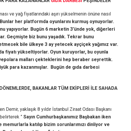
YÜK PARA KAZANANLAR
GIDA DARBESİ
PEŞİNDELER
ması ve yağ fiyatlarındaki aşırı yükselmenin önüne nasıl
Bunlar her platformda oyunlarını kurmuş oynuyorlar.
nu yapıyorlar. Bugün 6 marketin 3’ünde yok, diğerleri
orlar. Geçmişte biz bunu yaşadık. Tekrar bunu
l etmesek bile ülkeye 3 ay yetecek ayçiçek yağımız var.
a fiyatı yükseltiyorlar. Oyun kuruyorlar, bu oyunla
Depolara malları çekteklerini hep beraber seyrettik.
büyük para kazanmışlar. Bugün de gıda darbesi
DÖNEMLERDE, BAKANLAR TÜM EKİPLERİ İLE SAHADA
n Demir, yaklaşık 8 yıldır İstanbul Ziraat Odası Başkanı
belirterek ”
Sayın Cumhurbaşkanımız Başbakan iken
ve memurlarla katılıp bizim sorunlarımızı dinliyor ve