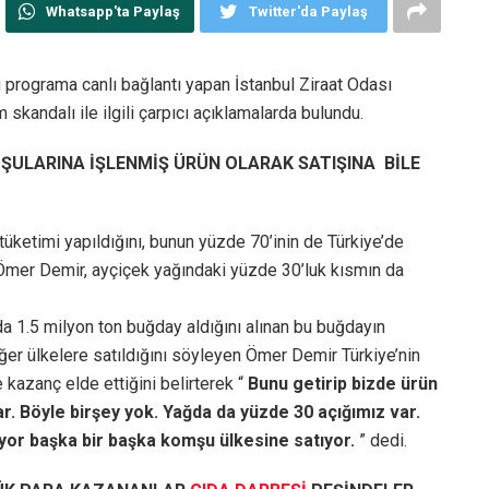
Whatsapp'ta Paylaş
Twitter'da Paylaş
rograma canlı bağlantı yapan İstanbul Ziraat Odası
kandalı ile ilgili çarpıcı açıklamalarda bulundu.
MŞULARINA İŞLENMİŞ ÜRÜN OLARAK SATIŞINA BİLE
 tüketimi yapıldığını, bunun yüzde 70’inin de Türkiye’de
mer Demir, ayçiçek yağındaki yüzde 30’luk kısmın da
da 1.5 milyon ton buğday aldığını alınan bu buğdayın
ğer ülkelere satıldığını söyleyen Ömer Demir Türkiye’nin
 kazanç elde ettiğini belirterek “
Bunu getirip bizde ürün
lar. Böyle birşey yok. Yağda da yüzde 30 açığımız var.
yor başka bir başka komşu ülkesine satıyor.
” dedi.