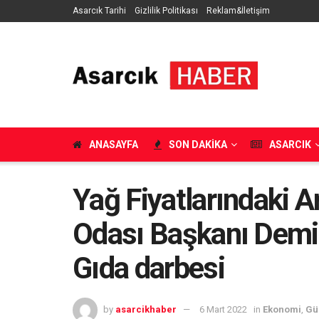
Asarcık Tarihi
Gizlilik Politikası
Reklam&İletişim
ANASAYFA
SON DAKIKA
ASARCIK
Yağ Fiyatlarındaki Ar
Odası Başkanı Demir k
Gıda darbesi
by
asarcikhaber
6 Mart 2022
in
Ekonomi
,
Gü