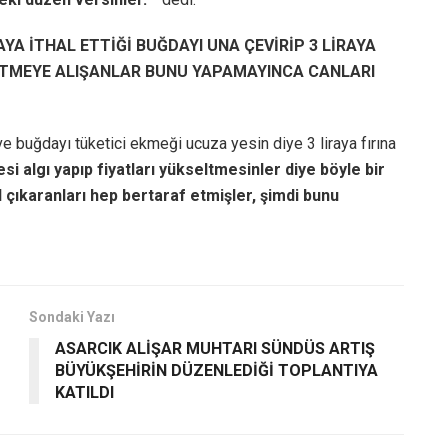
YA İTHAL ETTİĞİ BUĞDAYI UNA ÇEVİRİP 3 LİRAYA
 ETMEYE ALIŞANLAR BUNU YAPAMAYINCA CANLARI
ve buğdayı tüketici ekmeği ucuza yesin diye 3 liraya fırına
i algı yapıp fiyatları yükseltmesinler diye böyle bir
 çıkaranları hep bertaraf etmişler, şimdi bunu
Sondaki Yazı
ASARCIK ALİŞAR MUHTARI SÜNDÜS ARTIŞ
BÜYÜKŞEHİRİN DÜZENLEDİĞİ TOPLANTIYA
KATILDI