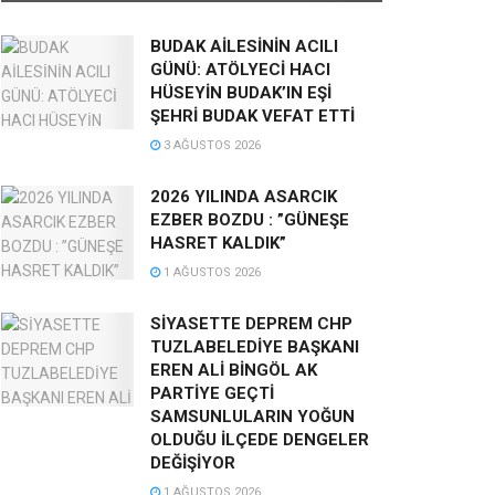
BUDAK AİLESİNİN ACILI
GÜNÜ: ATÖLYECİ HACI
HÜSEYİN BUDAK’IN EŞİ
ŞEHRİ BUDAK VEFAT ETTİ
3 AĞUSTOS 2026
2026 YILINDA ASARCIK
EZBER BOZDU : ”GÜNEŞE
HASRET KALDIK”
1 AĞUSTOS 2026
SİYASETTE DEPREM CHP
TUZLABELEDİYE BAŞKANI
EREN ALİ BİNGÖL AK
PARTİYE GEÇTİ
SAMSUNLULARIN YOĞUN
OLDUĞU İLÇEDE DENGELER
DEĞİŞİYOR
1 AĞUSTOS 2026