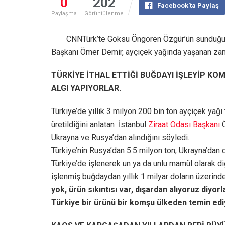
0
202
Facebook'ta Paylaş
Paylaşma
Görüntülenme
CNNTürk’te Göksu Öngören Özgür’ün sunduğu p
Başkanı Ömer Demir, ayçiçek yağında yaşanan zam s
TÜRKİYE İTHAL ETTİĞİ BUĞDAYI İŞLEYİP KO
ALGI YAPIYORLAR.
Türkiye’de yıllık 3 milyon 200 bin ton ayçiçek yağı
üretildiğini anlatan İstanbul
Ziraat Odası Başkanı
Ö
Ukrayna ve Rusya’dan alındığını söyledi.
Türkiye’nin Rusya’dan 5.5 milyon ton, Ukrayna’dan 
Türkiye’de işlenerek un ya da unlu mamül olarak di
işlenmiş buğdaydan yıllık 1 milyar doların üzerinde
yok, ürün sıkıntısı var, dışardan alıyoruz diyor
Türkiye bir ürünü bir komşu ülkeden temin edi