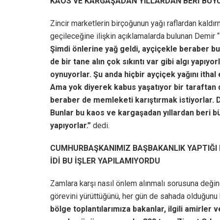
KAOS VE KARGAŞADAN YILLARDAN BERİ BÜ
Zincir marketlerin birçoğunun yağı raflardan kaldır
geçileceğine ilişkin açıklamalarda bulunan Demir “
Şimdi önlerine yağ geldi, ayçiçekle beraber bu
de bir tane alın çok sıkıntı var gibi algı yapıy
oynuyorlar. Şu anda hiçbir ayçiçek yağını itha
Ama yok diyerek kabus yaşatıyor bir taraftan d
beraber de memleketi karıştırmak istiyorlar. 
Bunlar bu kaos ve kargaşadan yıllardan beri 
yapıyorlar.”
dedi.
CUMHURBAŞKANIMIZ BAŞBAKANLIK YAPTIĞI 
İDİ BU İŞLER YAPILAMIYORDU
Zamlara karşı nasıl önlem alınmalı sorusuna değine
görevini yürüttüğünü, her gün de sahada olduğunu 
bölge toplantılarımıza bakanlar, ilgili amirler 