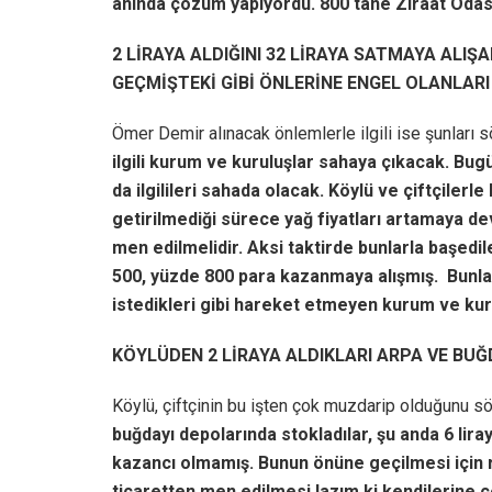
anında çözüm yapıyordu. 800 tane Ziraat Odası 
2 LİRAYA ALDIĞINI 32 LİRAYA SATMAYA ALI
GEÇMİŞTEKİ GİBİ ÖNLERİNE ENGEL OLANLAR
Ömer Demir alınacak önlemlerle ilgili ise şunları 
ilgili kurum ve kuruluşlar sahaya çıkacak. Bugün
da ilgilileri sahada olacak. Köylü ve çiftçilerle 
getirilmediği sürece yağ fiyatları artamaya d
men edilmelidir. Aksi taktirde bunlarla başedil
500, yüzde 800 para kazanmaya alışmış. Bunlar
istedikleri gibi hareket etmeyen kurum ve kuru
KÖYLÜDEN 2 LİRAYA ALDIKLARI ARPA VE BUĞ
Köylü, çiftçinin bu işten çok muzdarip olduğunu s
buğdayı depolarında stokladılar, şu anda 6 lira
kazancı olmamış. Bunun önüne geçilmesi için ra
ticaretten men edilmesi lazım ki kendilerine ç