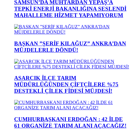
SAMSUN’DA MUHTARDAN YEPAŞ’A
TEPKİ ENERJİ BAKANLIĞINA SESLENDİ
MAHALLEME HİZMET YAPAMIYORUM
BAŞKAN ”ŞERİF KILAĞUZ” ANKRA’DAN
MÜJDELERLE DÖNDÜ!
ASARCIK İLÇE TARIM
MÜDÜRLÜĞÜNDEN ÇİFTÇİLERE %75
DESTEKLİ ÇİLEK FİDESİ MÜJDESİ!
CUMHURBAŞKANI ERDOĞAN : 42 İLDE
61 ORGANİZE TARIM ALANI AÇACAĞIZ!