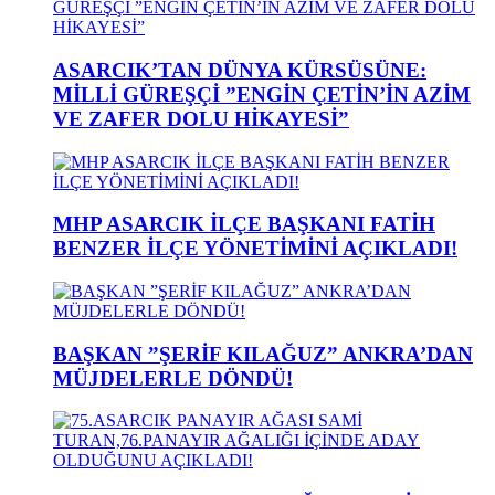
ASARCIK’TAN DÜNYA KÜRSÜSÜNE:
MİLLİ GÜREŞÇİ ”ENGİN ÇETİN’İN AZİM
VE ZAFER DOLU HİKAYESİ”
MHP ASARCIK İLÇE BAŞKANI FATİH
BENZER İLÇE YÖNETİMİNİ AÇIKLADI!
BAŞKAN ”ŞERİF KILAĞUZ” ANKRA’DAN
MÜJDELERLE DÖNDÜ!