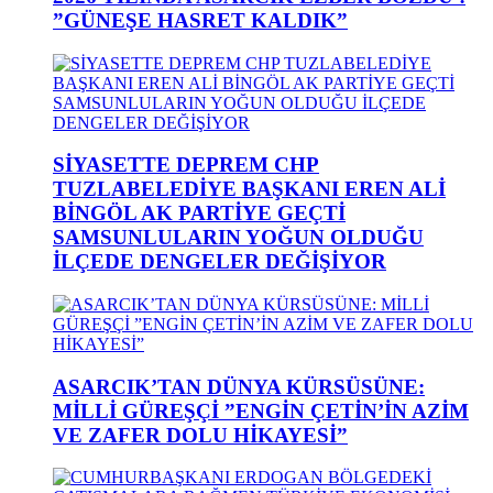
”GÜNEŞE HASRET KALDIK”
SİYASETTE DEPREM CHP
TUZLABELEDİYE BAŞKANI EREN ALİ
BİNGÖL AK PARTİYE GEÇTİ
SAMSUNLULARIN YOĞUN OLDUĞU
İLÇEDE DENGELER DEĞİŞİYOR
ASARCIK’TAN DÜNYA KÜRSÜSÜNE:
MİLLİ GÜREŞÇİ ”ENGİN ÇETİN’İN AZİM
VE ZAFER DOLU HİKAYESİ”