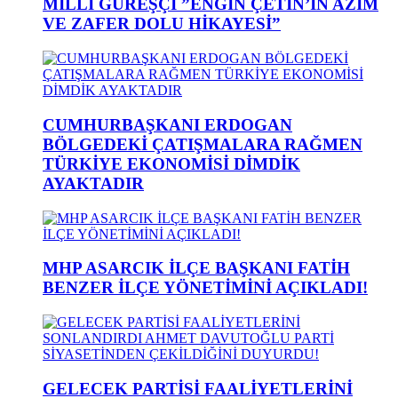
MİLLİ GÜREŞÇİ ”ENGİN ÇETİN’İN AZİM
VE ZAFER DOLU HİKAYESİ”
CUMHURBAŞKANI ERDOGAN
BÖLGEDEKİ ÇATIŞMALARA RAĞMEN
TÜRKİYE EKONOMİSİ DİMDİK
AYAKTADIR
MHP ASARCIK İLÇE BAŞKANI FATİH
BENZER İLÇE YÖNETİMİNİ AÇIKLADI!
GELECEK PARTİSİ FAALİYETLERİNİ