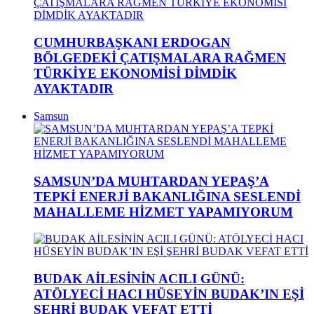
CUMHURBAŞKANI ERDOGAN
BÖLGEDEKİ ÇATIŞMALARA RAĞMEN
TÜRKİYE EKONOMİSİ DİMDİK
AYAKTADIR
Samsun
SAMSUN’DA MUHTARDAN YEPAŞ’A
TEPKİ ENERJİ BAKANLIĞINA SESLENDİ
MAHALLEME HİZMET YAPAMIYORUM
BUDAK AİLESİNİN ACILI GÜNÜ:
ATÖLYECİ HACI HÜSEYİN BUDAK’IN EŞİ
ŞEHRİ BUDAK VEFAT ETTİ