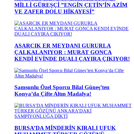
MİLLİ GÜREŞÇİ ”ENGİN ÇETİN’İN AZİM
VE ZAFER DOLU HİKAYESİ”
ASARCIK ER MEYDANI GURURLA
ÇALKALANIYOR : MURAT GONCA
KENDİ EVİNDE DUALI ÇAYIRA ÇIKIYOR!
Samsunlu Özel Sporcu Bilal Güneş’ten
Konya’da Çifte Altın Madalya!
BURSA’DA MİNDERİN KIRALI UFUK