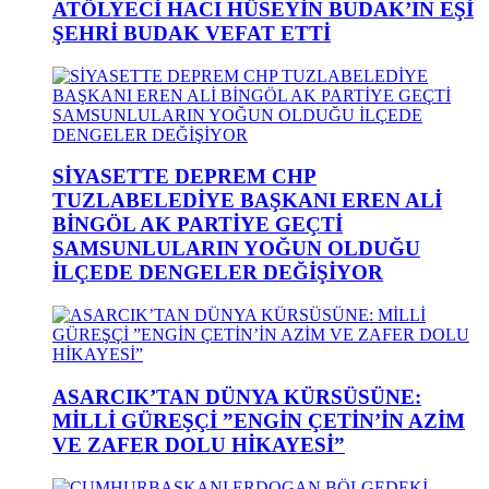
ATÖLYECİ HACI HÜSEYİN BUDAK’IN EŞİ
ŞEHRİ BUDAK VEFAT ETTİ
SİYASETTE DEPREM CHP
TUZLABELEDİYE BAŞKANI EREN ALİ
BİNGÖL AK PARTİYE GEÇTİ
SAMSUNLULARIN YOĞUN OLDUĞU
İLÇEDE DENGELER DEĞİŞİYOR
ASARCIK’TAN DÜNYA KÜRSÜSÜNE:
MİLLİ GÜREŞÇİ ”ENGİN ÇETİN’İN AZİM
VE ZAFER DOLU HİKAYESİ”