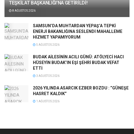
TEŞKİLAT BAŞKANLIĞI’NA GETİRİLDİ!
8 AĞUSTOS 2026
SAMSUN’DA MUHTARDAN YEPAŞ’A TEPKİ
ENERJİ BAKANLIĞINA SESLENDİ MAHALLEME
HİZMET YAPAMIYORUM
5 AĞUSTOS 2026
BUDAK AİLESİNİN ACILI GÜNÜ: ATÖLYECİ HACI
HÜSEYİN BUDAK’IN EŞİ ŞEHRİ BUDAK VEFAT
ETTİ
3 AĞUSTOS 2026
2026 YILINDA ASARCIK EZBER BOZDU : ”GÜNEŞE
HASRET KALDIK”
1 AĞUSTOS 2026