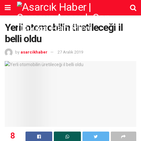
Yerli otomobilin üretileceği il
belli oldu
by
asarcikhaber
27 Aralık 2019
8