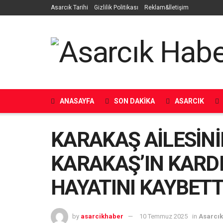
Asarcık Tarihi
Gizlilik Politikası
Reklam&İletişim
ANASAYFA
SON DAKIKA
ASARCIK
KARAKAŞ AİLESİNİ
KARAKAŞ’IN KARDE
HAYATINI KAYBETT
by
asarcikhaber
10 Temmuz 2025
in
Asarcı