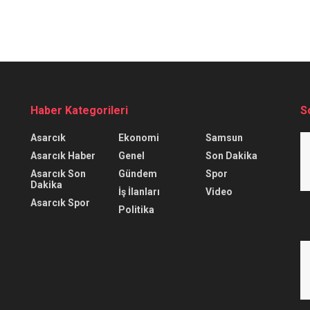
Haber Kategorileri
S
Asarcık
Ekonomi
Samsun
Asarcık Haber
Genel
Son Dakika
Asarcık Son
Gündem
Spor
Dakika
İş İlanları
Video
Asarcık Spor
Politika