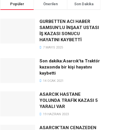
Popüler
Önerilen
Son Dakika
GURBETTEN ACI HABER
SAMSUN’LU İNŞAAT USTASI
İŞ KAZASI SONUCU
HAYATINI KAYBETTİ
7 MAYIS 2025
Son dakika:Asarcık’ta Traktör
kazasında bir kişi hayatını
kaybetti
14 OCAK 2021
ASARCIK HASTANE
YOLUNDA TRAFİK KAZASI 5
YARALI VAR
19 HAZIRAN 2023
ASARCIK’TAN CENAZEDEN