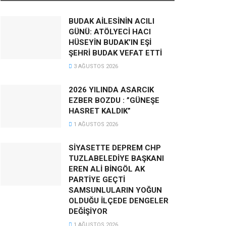
BUDAK AİLESİNİN ACILI
GÜNÜ: ATÖLYECİ HACI
HÜSEYİN BUDAK’IN EŞİ
ŞEHRİ BUDAK VEFAT ETTİ
3 AĞUSTOS 2026
2026 YILINDA ASARCIK
EZBER BOZDU : ”GÜNEŞE
HASRET KALDIK”
1 AĞUSTOS 2026
SİYASETTE DEPREM CHP
TUZLABELEDİYE BAŞKANI
EREN ALİ BİNGÖL AK
PARTİYE GEÇTİ
SAMSUNLULARIN YOĞUN
OLDUĞU İLÇEDE DENGELER
DEĞİŞİYOR
1 AĞUSTOS 2026