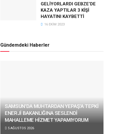
GELİYORLARDI GEBZE’DE
KAZA YAPTILAR 3 KİŞİ
HAYATINI KAYBETTİ
16 EKIM 2023
Gündemdeki Haberler
SAMSUN’DA MUHTARDAN YEPAŞ’A TEPKİ
ENERJİ BAKANLIĞINA SESLENDİ
MAHALLEME HİZMET YAPAMIYORUM
5 AĞUSTOS 2026