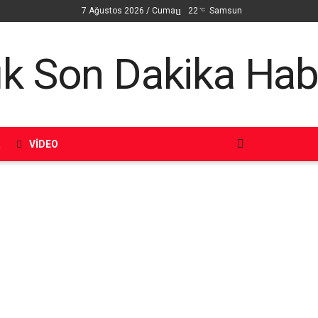
7 Ağustos 2026 / Cuma
22
Samsun
°C
R
VIDEO