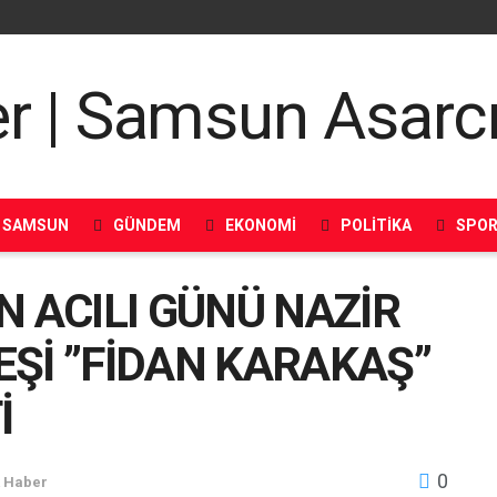
SAMSUN
GÜNDEM
EKONOMI
POLITIKA
SPO
N ACILI GÜNÜ NAZİR
Şİ ”FİDAN KARAKAŞ”
İ
0
k Haber