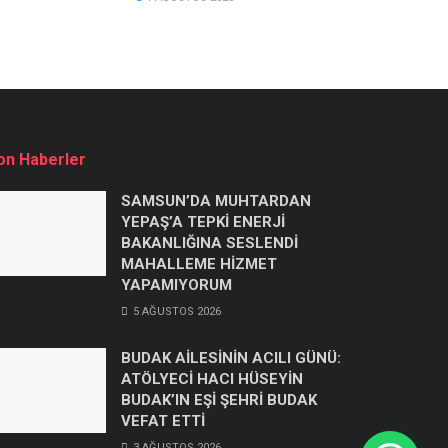
on Haberler
SAMSUN’DA MUHTARDAN
YEPAŞ’A TEPKİ ENERJİ
BAKANLIĞINA SESLENDİ
MAHALLEME HİZMET
YAPAMIYORUM
5 AĞUSTOS 2026
BUDAK AİLESİNİN ACILI GÜNÜ:
ATÖLYECİ HACI HÜSEYİN
BUDAK’IN EŞİ ŞEHRİ BUDAK
VEFAT ETTİ
3 AĞUSTOS 2026