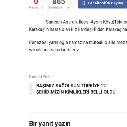
0
865
Facebook'ta Paylaş
Paylaşma
Görüntülenme
Samsun Asarcık İlçesi Aydın Köyü(Teknec
Karakaş’ın hasta olan kız kardeşi Fidan Karakaş hay
Cenazesi yarın öğle namazına müteakip aile meza
yakınlarına sabırlar dileriz.
Önceki Yazı
BAŞIMIZ SAĞOLSUN TÜRKİYE 12
ŞEHİDİMİZİN KİMLİKLERİ BELLİ OLDU
Bir yanıt yazın