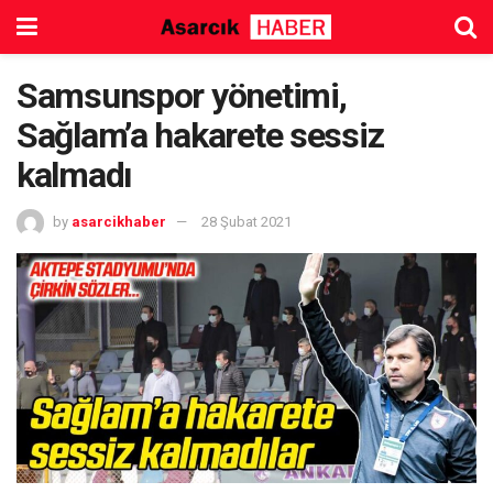
Samsunspor yönetimi,
Sağlam’a hakarete sessiz
kalmadı
by
asarcikhaber
28 Şubat 2021