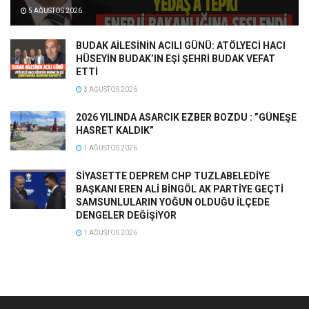
5 AĞUSTOS 2026
BUDAK AİLESİNİN ACILI GÜNÜ: ATÖLYECİ HACI
HÜSEYİN BUDAK’IN EŞİ ŞEHRİ BUDAK VEFAT
ETTİ
3 AĞUSTOS 2026
2026 YILINDA ASARCIK EZBER BOZDU : ”GÜNEŞE
HASRET KALDIK”
1 AĞUSTOS 2026
SİYASETTE DEPREM CHP TUZLABELEDİYE
BAŞKANI EREN ALİ BİNGÖL AK PARTİYE GEÇTİ
SAMSUNLULARIN YOĞUN OLDUĞU İLÇEDE
DENGELER DEĞİŞİYOR
1 AĞUSTOS 2026