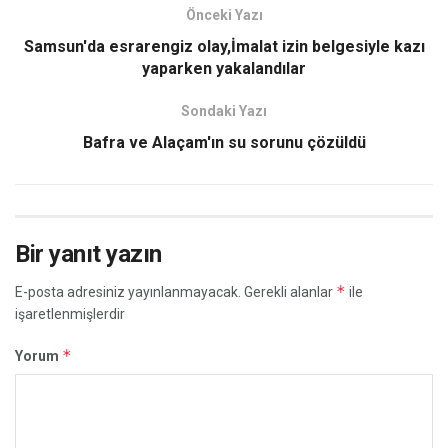
Önceki Yazı
Samsun'da esrarengiz olay,İmalat izin belgesiyle kazı
yaparken yakalandılar
Sondaki Yazı
Bafra ve Alaçam'ın su sorunu çözüldü
Bir yanıt yazın
*
E-posta adresiniz yayınlanmayacak.
Gerekli alanlar
ile
işaretlenmişlerdir
*
Yorum