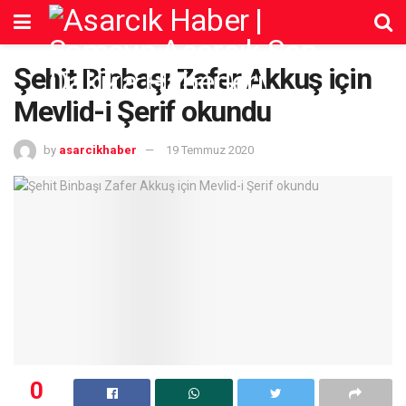
Şehit Binbaşı Zafer Akkuş için
Mevlid-i Şerif okundu
by
asarcikhaber
19 Temmuz 2020
0