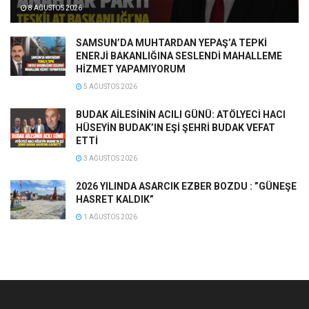
8 AĞUSTOS 2026
SAMSUN’DA MUHTARDAN YEPAŞ’A TEPKİ
ENERJİ BAKANLIĞINA SESLENDİ MAHALLEME
HİZMET YAPAMIYORUM
5 AĞUSTOS 2026
BUDAK AİLESİNİN ACILI GÜNÜ: ATÖLYECİ HACI
HÜSEYİN BUDAK’IN EŞİ ŞEHRİ BUDAK VEFAT
ETTİ
3 AĞUSTOS 2026
2026 YILINDA ASARCIK EZBER BOZDU : ”GÜNEŞE
HASRET KALDIK”
1 AĞUSTOS 2026