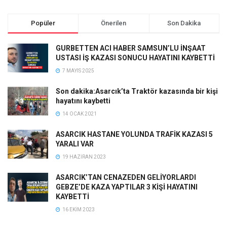
Popüler
Önerilen
Son Dakika
GURBETTEN ACI HABER SAMSUN’LU İNŞAAT
USTASI İŞ KAZASI SONUCU HAYATINI KAYBETTİ
7 MAYIS 2025
Son dakika:Asarcık’ta Traktör kazasında bir kişi
hayatını kaybetti
14 OCAK 2021
ASARCIK HASTANE YOLUNDA TRAFİK KAZASI 5
YARALI VAR
19 HAZIRAN 2023
ASARCIK’TAN CENAZEDEN GELİYORLARDI
GEBZE’DE KAZA YAPTILAR 3 KİŞİ HAYATINI
KAYBETTİ
16 EKIM 2023