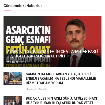
Gündemdeki Haberler
ASARCIK’IN GENÇ ESNAFI FATİH ONAT, ANAHTAR PARTİ
TEŞKİLAT BAŞKANLIĞI’NA GETİRİLDİ!
8 AĞUSTOS 2026
SAMSUN’DA MUHTARDAN YEPAŞ’A TEPKİ
ENERJİ BAKANLIĞINA SESLENDİ MAHALLEME
HİZMET YAPAMIYORUM
5 AĞUSTOS 2026
BUDAK AİLESİNİN ACILI GÜNÜ: ATÖLYECİ HACI
HÜSEYİN BUDAK’IN EŞİ ŞEHRİ BUDAK VEFAT