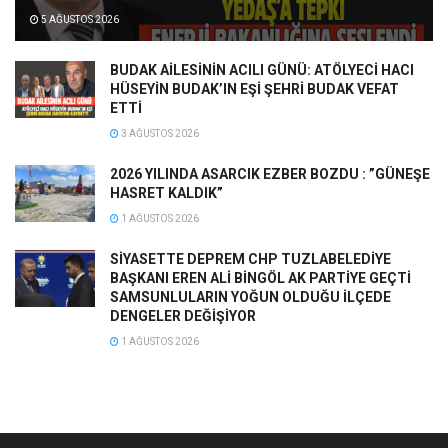
5 AĞUSTOS 2026
BUDAK AİLESİNİN ACILI GÜNÜ: ATÖLYECİ HACI
HÜSEYİN BUDAK’IN EŞİ ŞEHRİ BUDAK VEFAT
ETTİ
3 AĞUSTOS 2026
2026 YILINDA ASARCIK EZBER BOZDU : ”GÜNEŞE
HASRET KALDIK”
1 AĞUSTOS 2026
SİYASETTE DEPREM CHP TUZLABELEDİYE
BAŞKANI EREN ALİ BİNGÖL AK PARTİYE GEÇTİ
SAMSUNLULARIN YOĞUN OLDUĞU İLÇEDE
DENGELER DEĞİŞİYOR
1 AĞUSTOS 2026