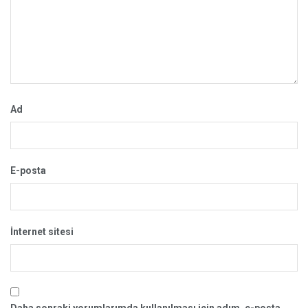
Ad
E-posta
İnternet sitesi
Daha sonraki yorumlarımda kullanılması için adım, e-posta